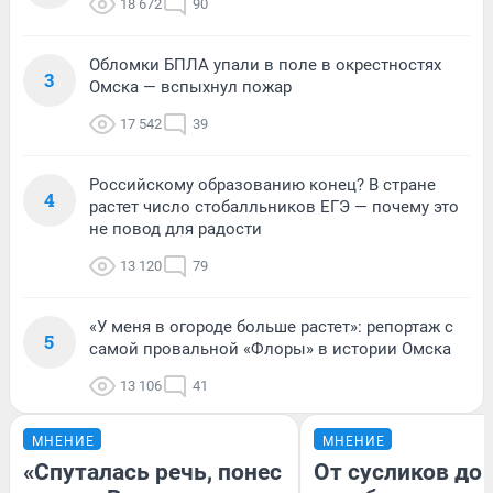
18 672
90
Обломки БПЛА упали в поле в окрестностях
3
Омска — вспыхнул пожар
17 542
39
Российскому образованию конец? В стране
4
растет число стобалльников ЕГЭ — почему это
не повод для радости
13 120
79
«У меня в огороде больше растет»: репортаж с
5
самой провальной «Флоры» в истории Омска
13 106
41
МНЕНИЕ
МНЕНИЕ
«Спуталась речь, понес
От сусликов до