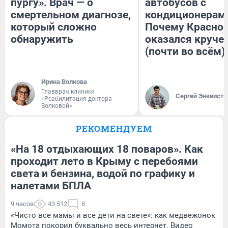
пургу». Врач — о
автобусов с
смертельном диагнозе,
кондиционерам
который сложно
Почему Красно
обнаружить
оказался круче
(почти во всём)
Ирина Волкова
Главврач клиники
Сергей Энквист
«Реабилитация доктора
Волковой»
РЕКОМЕНДУЕМ
«На 18 отдыхающих 18 поваров». Как
проходит лето в Крыму с перебоями
света и бензина, водой по графику и
налетами БПЛА
9 часов
43 512
8
«Чисто все мамы и все дети на свете»: как медвежонок
Момота покорил буквально весь интернет. Видео