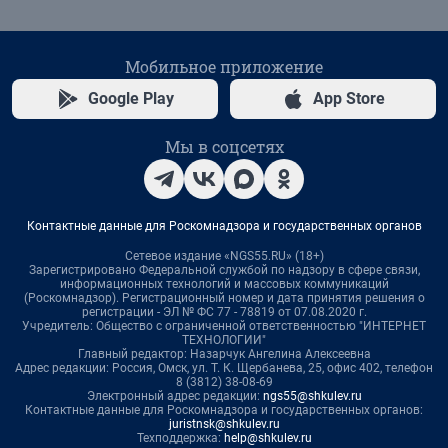
Мобильное приложение
Google Play
App Store
Мы в соцсетях
Контактные данные для Роскомнадзора и государственных органов
Сетевое издание «NGS55.RU» (18+)
Зарегистрировано Федеральной службой по надзору в сфере связи,
информационных технологий и массовых коммуникаций
(Роскомнадзор). Регистрационный номер и дата принятия решения о
регистрации - ЭЛ № ФС 77 - 78819 от 07.08.2020 г.
Учредитель: Общество с ограниченной ответственностью "ИНТЕРНЕТ
ТЕХНОЛОГИИ"
Главный редактор: Назарчук Ангелина Алексеевна
Адрес редакции: Россия, Омск, ул. Т. К. Щербанева, 25, офис 402, телефон
8 (3812) 38-08-69
Электронный адрес редакции:
ngs55@shkulev.ru
Контактные данные для Роскомнадзора и государственных органов:
juristnsk@shkulev.ru
Техподдержка:
help@shkulev.ru