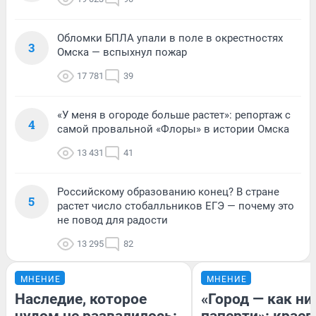
Обломки БПЛА упали в поле в окрестностях
3
Омска — вспыхнул пожар
17 781
39
«У меня в огороде больше растет»: репортаж с
4
самой провальной «Флоры» в истории Омска
13 431
41
Российскому образованию конец? В стране
5
растет число стобалльников ЕГЭ — почему это
не повод для радости
13 295
82
МНЕНИЕ
МНЕНИЕ
Наследие, которое
«Город — как н
чудом не развалилось:
паперти»: краев