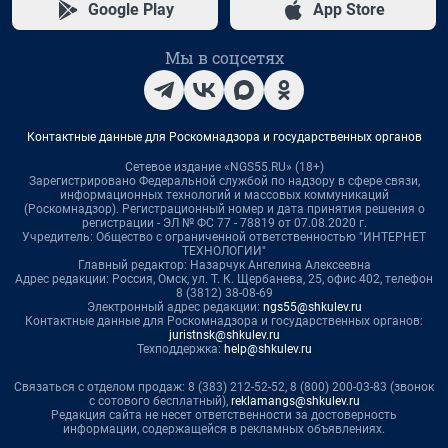
Google Play
App Store
Мы в соцсетях
Контактные данные для Роскомнадзора и государственных органов
Сетевое издание «NGS55.RU» (18+)
Зарегистрировано Федеральной службой по надзору в сфере связи,
информационных технологий и массовых коммуникаций
(Роскомнадзор). Регистрационный номер и дата принятия решения о
регистрации - ЭЛ № ФС 77 - 78819 от 07.08.2020 г.
Учредитель: Общество с ограниченной ответственностью "ИНТЕРНЕТ
ТЕХНОЛОГИИ"
Главный редактор: Назарчук Ангелина Алексеевна
Адрес редакции: Россия, Омск, ул. Т. К. Щербанева, 25, офис 402, телефон
8 (3812) 38-08-69
Электронный адрес редакции:
ngs55@shkulev.ru
Контактные данные для Роскомнадзора и государственных органов:
juristnsk@shkulev.ru
Техподдержка:
help@shkulev.ru
Связаться с отделом продаж: 8 (383) 212-52-52, 8 (800) 200-03-83 (звонок
с сотового бесплатный),
reklamangs@shkulev.ru
Редакция сайта не несет ответственности за достоверность
информации, содержащейся в рекламных объявлениях.