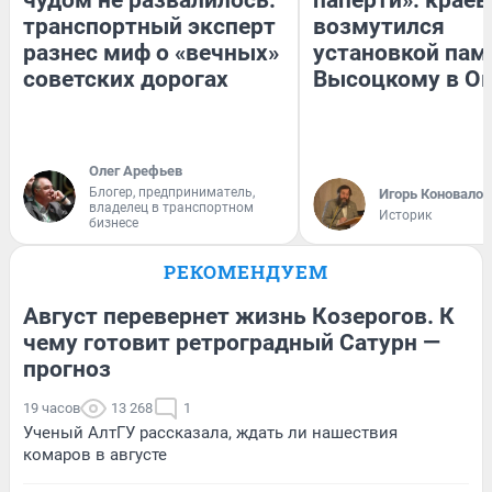
транспортный эксперт
возмутился
разнес миф о «вечных»
установкой пам
советских дорогах
Высоцкому в О
Олег Арефьев
Блогер, предприниматель,
Игорь Коновалов
владелец в транспортном
Историк
бизнесе
РЕКОМЕНДУЕМ
Август перевернет жизнь Козерогов. К
чему готовит ретроградный Сатурн —
прогноз
19 часов
13 268
1
Ученый АлтГУ рассказала, ждать ли нашествия
комаров в августе