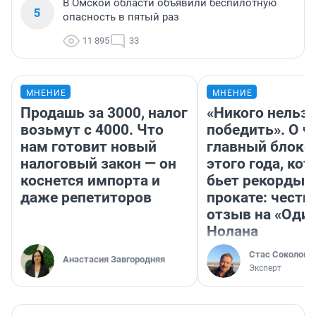
В Омской области объявили беспилотную
5
опасность в пятый раз
11 895
33
МНЕНИЕ
МНЕНИЕ
Продашь за 3000, налог
«Никого нельз
возьмут с 4000. Что
победить». О ч
нам готовит новый
главный блокб
налоговый закон — он
этого года, ко
коснется импорта и
бьет рекорды 
даже репетиторов
прокате: честн
отзыв на «Оди
Нолана
Стас Соколов
Анастасия Завгородняя
Эксперт