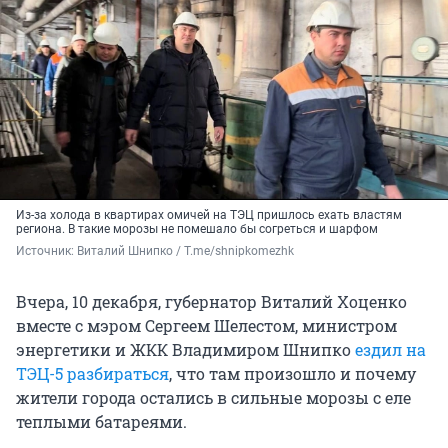
Из-за холода в квартирах омичей на ТЭЦ пришлось ехать властям
региона. В такие морозы не помешало бы согреться и шарфом
Источник: 
Виталий Шнипко / Т.me/shnipkomezhk
Вчера, 10 декабря, губернатор Виталий Хоценко
вместе с мэром Сергеем Шелестом, министром
энергетики и ЖКК Владимиром Шнипко
ездил на
ТЭЦ-5 разбираться
, что там произошло и почему
жители города остались в сильные морозы с еле
теплыми батареями.