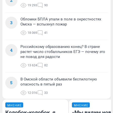
2
19 293
90
Обломки БПЛА упали в поле в окрестностях
3
Омска — вспыхнул пожар
18 069
41
Российскому образованию конец? В стране
4
растет число стобалльников ЕГЭ — почему это
не повод для радости
13 624
82
В Омской области объявили беспилотную
5
опасность в пятый раз
12 016
33
МНЕНИЕ
МНЕНИЕ
Колобок-колобок, я
«Мы видим нов