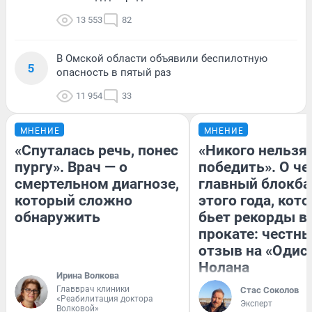
13 553
82
В Омской области объявили беспилотную
5
опасность в пятый раз
11 954
33
МНЕНИЕ
МНЕНИЕ
«Спуталась речь, понес
«Никого нельзя
пургу». Врач — о
победить». О ч
смертельном диагнозе,
главный блокба
который сложно
этого года, кот
обнаружить
бьет рекорды в
прокате: честн
отзыв на «Одис
Нолана
Ирина Волкова
Главврач клиники
Стас Соколов
«Реабилитация доктора
Эксперт
Волковой»