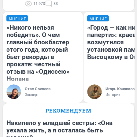
11 973
33
МНЕНИЕ
МНЕНИЕ
«Никого нельзя
«Город — как н
победить». О чем
паперти»: краев
главный блокбастер
возмутился
этого года, который
установкой пам
бьет рекорды в
Высоцкому в О
прокате: честный
отзыв на «Одиссею»
Нолана
Стас Соколов
Игорь Коновалов
Эксперт
Историк
РЕКОМЕНДУЕМ
Накипело у младшей сестры: «Она
уехала жить, а я осталась быть