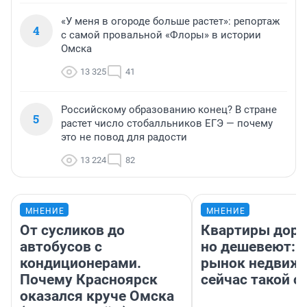
«У меня в огороде больше растет»: репортаж
4
с самой провальной «Флоры» в истории
Омска
13 325
41
Российскому образованию конец? В стране
5
растет число стобалльников ЕГЭ — почему
это не повод для радости
13 224
82
МНЕНИЕ
МНЕНИЕ
От сусликов до
Квартиры дор
автобусов с
но дешевеют: 
кондиционерами.
рынок недвиж
Почему Красноярск
сейчас такой 
оказался круче Омска