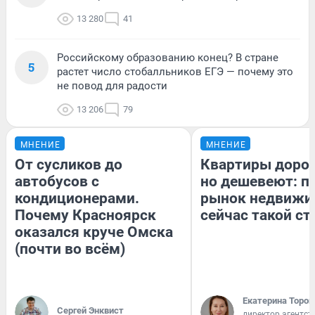
13 280
41
Российскому образованию конец? В стране
5
растет число стобалльников ЕГЭ — почему это
не повод для радости
13 206
79
МНЕНИЕ
МНЕНИЕ
От сусликов до
Квартиры доро
автобусов с
но дешевеют: п
кондиционерами.
рынок недвижи
Почему Красноярск
сейчас такой с
оказался круче Омска
(почти во всём)
Екатерина Тороп
Сергей Энквист
директор агентст