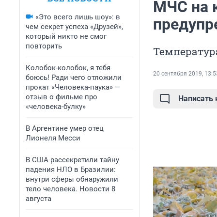
МЧС на 
«Это всего лишь шоу»: в
предупр
чем секрет успеха «Друзей»,
который никто не смог
повторить
Температура
Колобок-колобок, я тебя
20 сентября 2019, 13:5
боюсь! Ради чего отложили
прокат «Человека-паука» —
отзыв о фильме про
Написать
«человека-булку»
В Аргентине умер отец
Лионеля Месси
В США рассекретили тайну
падения НЛО в Бразилии:
внутри сферы обнаружили
тело человека. Новости 8
августа