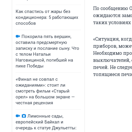
По сообщению О
Как спастись от жары без
ожидаются замор
кондиционера: 5 работающих
таких условиях 
способов
Покорила пять вершин,
«Ситуация, ко
оставила предсмертную
приборов, може
записку и послание сыну. Что
Необходимо про
с телом Натальи
выключателей, 
Наговициной, погибшей на
пике Победы
печей. Не след
топящиеся печи
«Финал не совпал с
ожиданиями»: стоит ли
смотреть фильм «Старый
орел» на большом экране —
честная рецензия
Лимонные сады,
европейский Байкал и
очередь к статуе Джульетты: