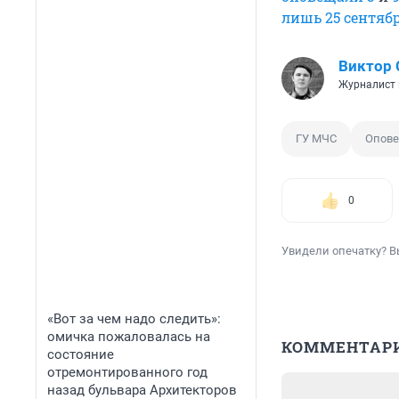
лишь 25 сентяб
Виктор 
Журналист 
ГУ МЧС
Опов
0
Увидели опечатку? В
«Вот за чем надо следить»:
омичка пожаловалась на
КОММЕНТАР
состояние
отремонтированного год
назад бульвара Архитекторов