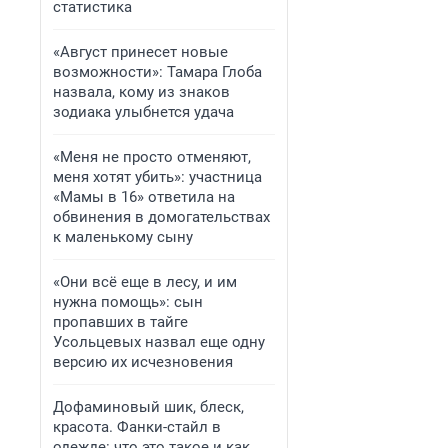
статистика
«Август принесет новые
возможности»: Тамара Глоба
назвала, кому из знаков
зодиака улыбнется удача
«Меня не просто отменяют,
меня хотят убить»: участница
«Мамы в 16» ответила на
обвинения в домогательствах
к маленькому сыну
«Они всё еще в лесу, и им
нужна помощь»: сын
пропавших в тайге
Усольцевых назвал еще одну
версию их исчезновения
Дофаминовый шик, блеск,
красота. Фанки-стайл в
одежде: что это такое и как