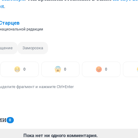
ря
.
Старцев
национальной редакции
ещение
Заморозка
0
0
0
ыделите фрагмент и нажмите Ctrl+Enter
ИИ
0
Пока нет ни одного комментария.