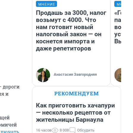
МНЕНИЕ
МНЕНИ
Продашь за 3000, налог
«Горо
возьмут с 4000. Что
папер
нам готовит новый
возму
налоговый закон — он
устан
коснется импорта и
Высоц
даже репетиторов
Анастасия Завгородняя
— дороги
РЕКОМЕНДУЕМ
ия и
Как приготовить хачапури
— несколько рецептов от
ющей
жительницы Барнаула
 омичей
16 часов
8 008
Обсудить
ключать