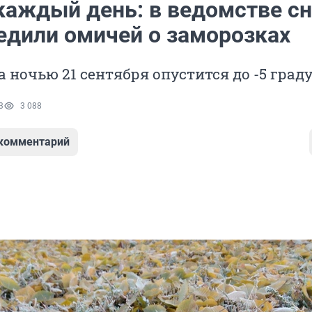
каждый день: в ведомстве с
едили омичей о заморозках
 ночью 21 сентября опустится до -5 град
3
3 088
 комментарий