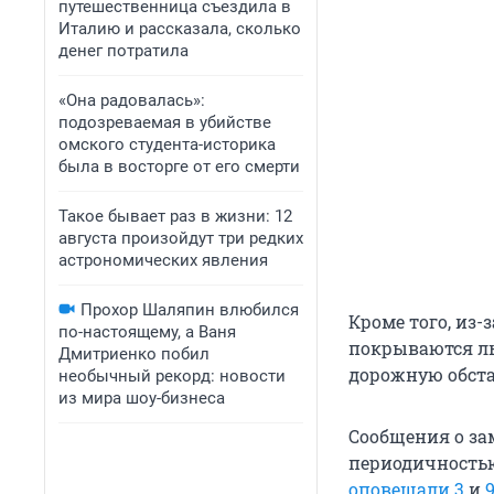
путешественница съездила в
Италию и рассказала, сколько
денег потратила
«Она радовалась»:
подозреваемая в убийстве
омского студента-историка
была в восторге от его смерти
Такое бывает раз в жизни: 12
августа произойдут три редких
астрономических явления
Прохор Шаляпин влюбился
Кроме того, из
по-настоящему, а Ваня
покрываются ль
Дмитриенко побил
дорожную обста
необычный рекорд: новости
из мира шоу-бизнеса
Сообщения о за
периодичностью
оповещали 3
и