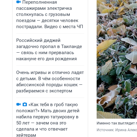
Переполненная
пассажирами электричка
столкнулась с грузовым
поездом — десятки человек
пострадали. Видео с места ЧП
Российский диджей
загадочно пропал в Таиланде
— связь с ним прервалась
накануне его дня рождения
Очень игривы и отлично ладят
с детьми. В чём особенности
абиссинской породы кошек —
разбираемся с экспертом
«Как тебя в гроб такую
положат?» Мать двоих детей
набила первую татуировку в
50 лет — зачем она это
Именно так выглядит 
сделала и что отвечает
Источник: 
Ирина Алек
хейтерам