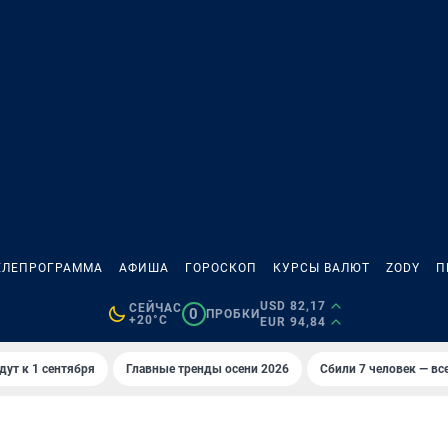
ЕЛЕПРОГРАММА
АФИША
ГОРОСКОП
КУРСЫ ВАЛЮТ
ZODY
П
USD 82,17
СЕЙЧАС
0
ПРОБКИ
+20°C
EUR 94,84
дут к 1 сентября
Главные тренды осени 2026
Сбили 7 человек — все