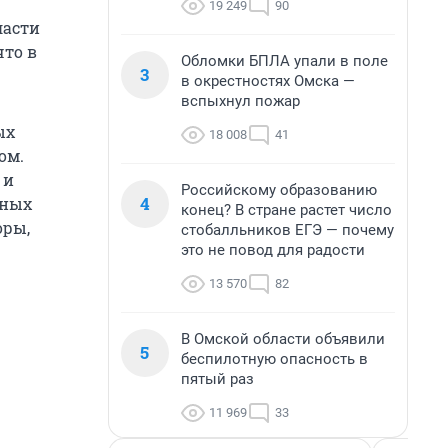
19 249
90
ласти
что в
Обломки БПЛА упали в поле
3
в окрестностях Омска —
вспыхнул пожар
ых
18 008
41
ом.
 и
Российскому образованию
4
ьных
конец? В стране растет число
оры,
стобалльников ЕГЭ — почему
это не повод для радости
13 570
82
В Омской области объявили
5
беспилотную опасность в
пятый раз
11 969
33