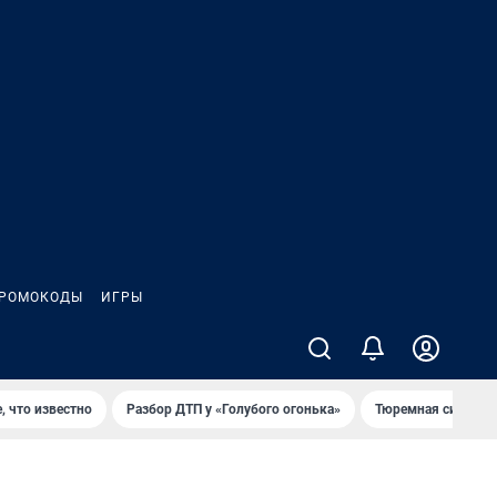
РОМОКОДЫ
ИГРЫ
, что известно
Разбор ДТП у «Голубого огонька»
Тюремная система