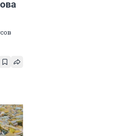
нова
усов