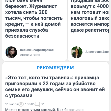
Мой банк меня
Продашь за 3000
бережет. Журналист
возьмут с 4000.
хотела снять 200
нам готовит но
тысяч, чтобы погасить
налоговый зако
кредит, — к ней домой
коснется импор
приехала служба
даже репетитор
безопасности
Ксения Владимирская
Анастасия Завг
Автор мнения
РЕКОМЕНДУЕМ
«Это тот, кого ты травила»: прикамца
приговорили к 22 годам за убийство
семьи его девушки, сейчас он звонит ей
с угрозами
11 часов
10 586
21
Может столкнуться каждый. Как бороться с