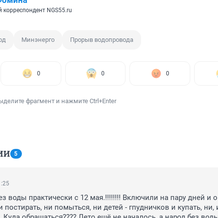
Фомина
 корреспондент NGS55.ru
од
Минэнерго
Прорыв водопровода
0
0
0
ыделите фрагмент и нажмите Ctrl+Enter
ИИ
5
1:25
 воды практически с 12 мая.!!!!!!!! Включили на пару дней и о
 постирать, ни помыться, ни детей - гпудничков и купать, ни, 
. Куда обращаться???? Лето ещё не началось, а народ без воды