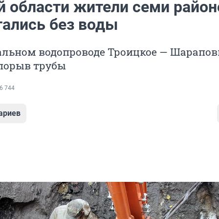
й области жители семи район
тались без воды
альном водопроводе Троицкое — Шарапов
порыв трубы
6 744
ариев