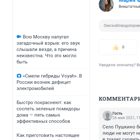
Мария 
Внештатный
Омскоблводопров
Всю Москву напугал
загадочный взрыв: его звук
0
слышали везде, а причина
неизвестна. Что это могло
быть
Увидели опечатку? В
«Смели гибриды Voyah». В
России возник дефицит
электромобилей
КОММЕНТАР
Быстро покраснеют: как
соспеть зеленые помидоры
Гость
дома — пять самых
26 мая 2021, 1
эффективных способов
Село Пушкино без
люди не могут ни
Как приготовить настоящее
в туалет сходить