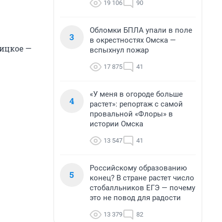
19 106
90
Обломки БПЛА упали в поле
3
в окрестностях Омска —
ицкое —
вспыхнул пожар
17 875
41
«У меня в огороде больше
4
растет»: репортаж с самой
провальной «Флоры» в
истории Омска
13 547
41
Российскому образованию
5
конец? В стране растет число
стобалльников ЕГЭ — почему
это не повод для радости
13 379
82