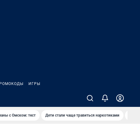
РОМОКОДЫ
ИГРЫ
заны с Омском: тест
Дети стали чаще травиться наркотиками
Появя