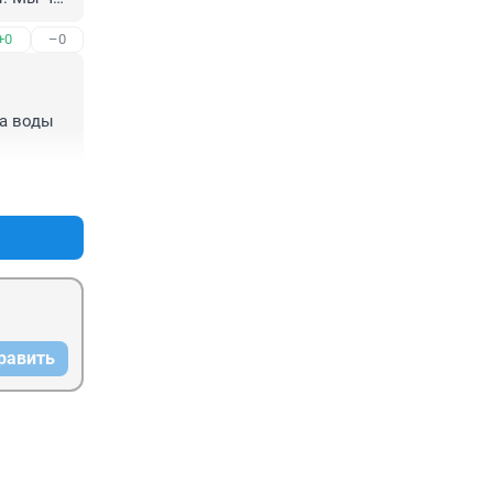
трубы на 
+0
–0
хочет 
города, 
будет 
обы он 
а воды 
+0
–0
равить