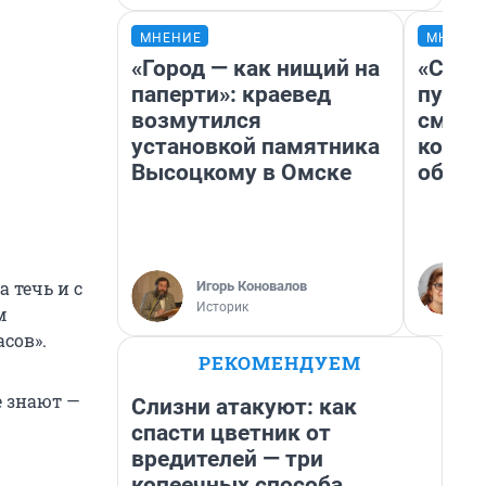
МНЕНИЕ
МНЕНИ
«Город — как нищий на
«Спут
паперти»: краевед
пургу»
возмутился
смерт
установкой памятника
котор
Высоцкому в Омске
обнар
 течь и с
Игорь Коновалов
Историк
м
сов».
РЕКОМЕНДУЕМ
е знают —
Слизни атакуют: как
спасти цветник от
вредителей — три
копеечных способа