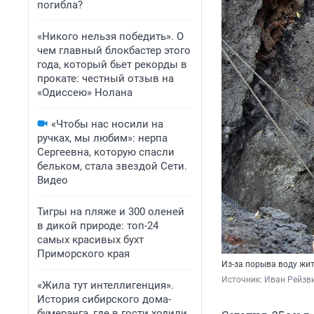
погибла?
«Никого нельзя победить». О
чем главный блокбастер этого
года, который бьет рекорды в
прокате: честный отзыв на
«Одиссею» Нолана
«Чтобы нас носили на
ручках, мы любим»: нерпа
Сергеевна, которую спасли
бельком, стала звездой Сети.
Видео
Тигры на пляже и 300 оленей
в дикой природе: топ-24
самых красивых бухт
Приморского края
Из-за порыва воду жи
Источник: 
Иван Рейзв
«Жила тут интеллигенция».
История сибирского дома-
бумеранга, где в гости ходили