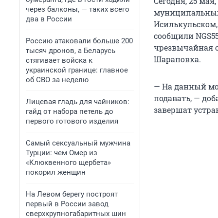
Сегодня, 25 мая
через балконы, — таких всего
муниципальных 
два в России
Исилькульском,
сообщили NGS55
Россию атаковали больше 200
чрезвычайная с
тысяч дронов, а Беларусь
Шараповка.
стягивает войска к
украинской границе: главное
об СВО за неделю
— На данный мом
подавать, — доб
Лицевая гладь для чайников:
завершат устран
гайд от набора петель до
первого готового изделия
Самый сексуальный мужчина
Турции: чем Омер из
«Клюквенного щербета»
покорил женщин
На Левом берегу построят
первый в России завод
сверхкрупногабаритных шин