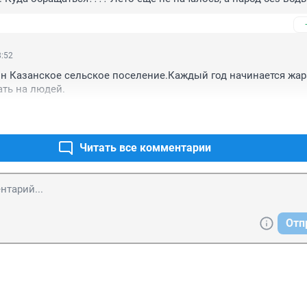
 живём???? 21 век, век новых технологий, а заменить ржавые 
ожет, один ответ - денег нет, но аы держитесь. Или кто-то не 
 А ещё удивляются, что большой отток населения не только из 
. Дайте людям нормально жить и никто не уедет. До каких пор 
8:52
о безобразие????? Наверное надо к Президенту обратиться, чт
н Казанское сельское поселение.Каждый год начинается жар
естными властями.
ать на людей.
Читать все комментарии
Отп