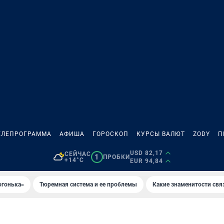
ЕЛЕПРОГРАММА
АФИША
ГОРОСКОП
КУРСЫ ВАЛЮТ
ZODY
П
USD 82,17
СЕЙЧАС
1
ПРОБКИ
+14°C
EUR 94,84
огонька»
Тюремная система и ее проблемы
Какие знаменитости свя