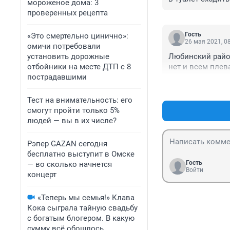
мороженое дома: 3
в средневековье
проверенных рецепта
новые никто не м
это исправлять.
Гость
«Это смертельно цинично»:
но и из области
26 мая 2021, 0
омичи потребовали
продолжаться эт
установить дорожные
Любинский райо
разобрался с м
отбойники на месте ДТП с 8
нет и всем плев
пострадавшими
Тест на внимательность: его
смогут пройти только 5%
людей — вы в их числе?
Рэпер GAZAN сегодня
бесплатно выступит в Омске
Гость
— во сколько начнется
Войти
концерт
«Теперь мы семья!» Клава
Кока сыграла тайную свадьбу
с богатым блогером. В какую
сумму всё обошлось