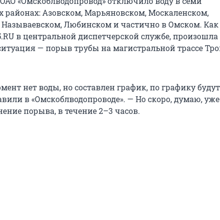
, ОАО «Омскоблводопровод» отключило воду в семи
районах: Азовском, Марьяновском, Москаленском,
 Называевском, Любинском и частично в Омском. Как
.RU в центральной диспетчерской службе, произошла
итуация — порыв трубы на магистральной трассе Тро
ент нет воды, но составлен график, по графику будут
авили в «Омскоблводопроводе». — Но скоро, думаю, уже
ение порыва, в течение 2–3 часов.