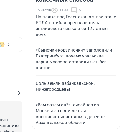
15 часов
11 445
6
На пляже под Геленджиком при атаке
БПЛА погибли преподаватель
английского языка и ее 12-летняя
дочь
0
«Сыночки-корзиночки» заполонили
Екатеринбург: почему уральские
парни массово оставили жен без
цветов
Соль земли забайкальской.
Нижегородцевы
«Вам зачем он?»: дизайнер из
Москвы за свои деньги
восстанавливает дом в деревне
пять 
Архангельской области
извините 
. Мы что 