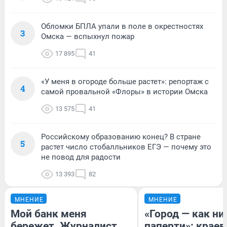
Обломки БПЛА упали в поле в окрестностях
3
Омска — вспыхнул пожар
17 895
41
«У меня в огороде больше растет»: репортаж с
4
самой провальной «Флоры» в истории Омска
13 575
41
Российскому образованию конец? В стране
5
растет число стобалльников ЕГЭ — почему это
не повод для радости
13 393
82
МНЕНИЕ
МНЕНИЕ
Мой банк меня
«Город — как н
бережет. Журналист
паперти»: краев