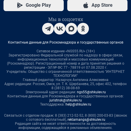
Google Play
App Store
Мы в соцсетях
Контактные данные для Роскомнадзора и государственных органов
Сетевое издание «NGS55.RU» (18+)
Зарегистрировано Федеральной службой по надзору в сфере связи,
информационных технологий и массовых коммуникаций
(Роскомнадзор). Регистрационный номер и дата принятия решения о
регистрации - ЭЛ № ФС 77 - 78819 от 07.08.2020 г.
Учредитель: Общество с ограниченной ответственностью "ИНТЕРНЕТ
ТЕХНОЛОГИИ"
Главный редактор: Назарчук Ангелина Алексеевна
Адрес редакции: Россия, Омск, ул. Т. К. Щербанева, 25, офис 402, телефон
8 (3812) 38-08-69
Электронный адрес редакции:
ngs55@shkulev.ru
Контактные данные для Роскомнадзора и государственных органов:
juristnsk@shkulev.ru
Техподдержка:
help@shkulev.ru
Связаться с отделом продаж: 8 (383) 212-52-52, 8 (800) 200-03-83 (звонок
с сотового бесплатный),
reklamangs@shkulev.ru
Редакция сайта не несет ответственности за достоверность
информации, содержащейся в рекламных объявлениях.