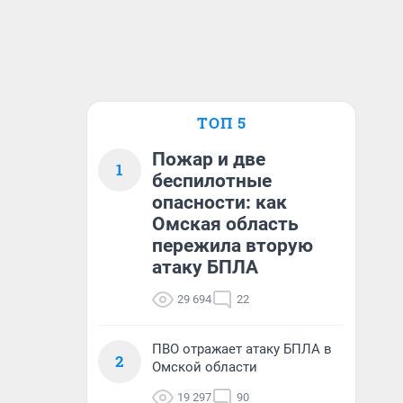
ТОП 5
Пожар и две
1
беспилотные
опасности: как
Омская область
пережила вторую
атаку БПЛА
29 694
22
ПВО отражает атаку БПЛА в
2
Омской области
19 297
90