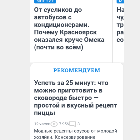
МНЕНИЕ
МНЕНИЕ
От сусликов до
Наслед
автобусов с
чудом 
кондиционерами.
трансп
Почему Красноярск
разнес
оказался круче Омска
советс
(почти во всём)
Ол
РЕКОМЕНДУЕМ
Бл
Сергей Энквист
вл
би
Успеть за 25 минут: что
можно приготовить в
сковороде быстро —
простой и вкусный рецепт
пиццы
12 часов
7 956
3
Модные рецепты соусов от молодой
хозяйки. Консервирование