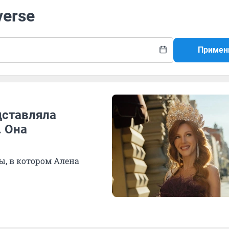
verse
Примен
дставляла
. Она
, в котором Алена