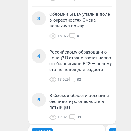
Обломки БПЛА упали в поле
3
в окрестностях Омска —
вспыхнул пожар
18 072
41
Российскому образованию
4
конец? В стране растет число
стобалльников ЕГЭ — почему
это не повод для радости
13 629
82
В Омской области объявили
5
беспилотную опасность в
пятый раз
12 021
33