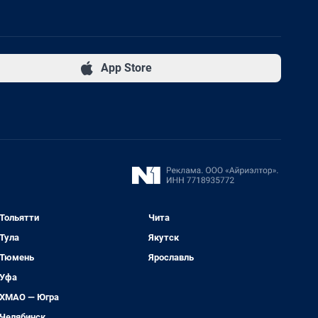
App Store
Тольятти
Чита
Тула
Якутск
Тюмень
Ярославль
Уфа
ХМАО — Югра
Челябинск