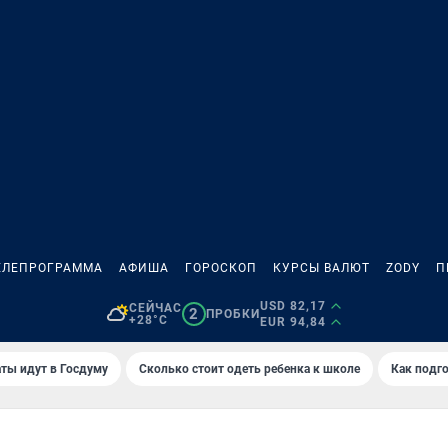
ЕЛЕПРОГРАММА
АФИША
ГОРОСКОП
КУРСЫ ВАЛЮТ
ZODY
П
USD 82,17
СЕЙЧАС
2
ПРОБКИ
+28°C
EUR 94,84
ты идут в Госдуму
Сколько стоит одеть ребенка к школе
Как подго