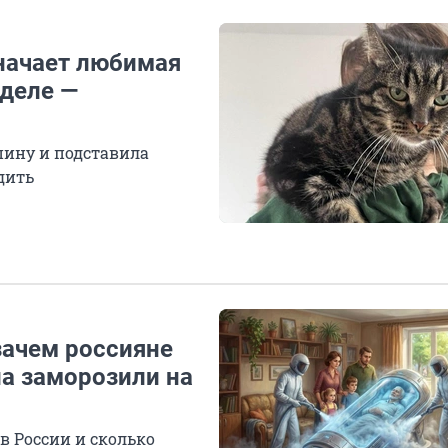
значает любимая
 деле —
пину и подставила
дить
зачем россияне
ла заморозили на
в России и сколько