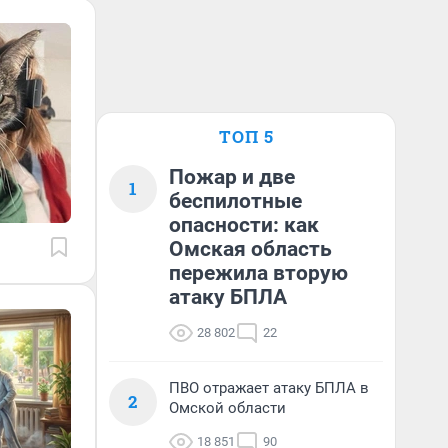
ТОП 5
Пожар и две
1
беспилотные
опасности: как
Омская область
пережила вторую
атаку БПЛА
28 802
22
ПВО отражает атаку БПЛА в
2
Омской области
18 851
90