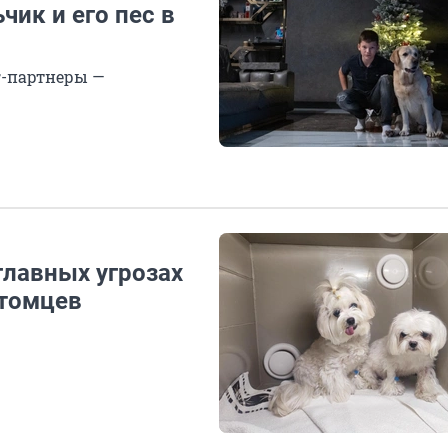
чик и его пес в
г-партнеры —
главных угрозах
итомцев