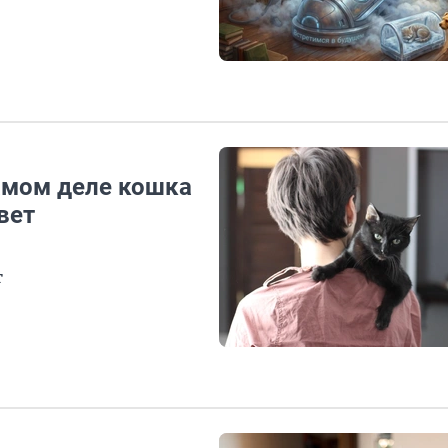
самом деле кошка
вет
т