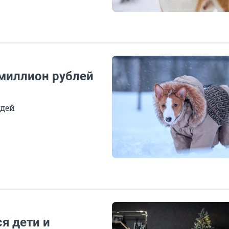
 миллион рублей
юдей
я дети и