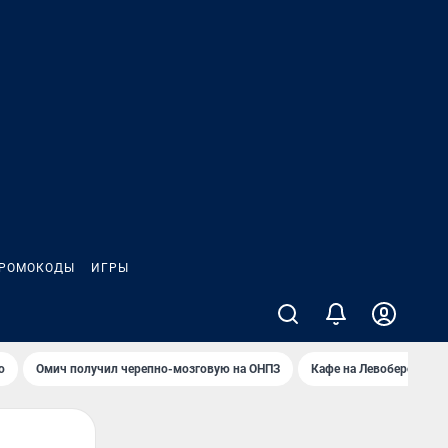
РОМОКОДЫ
ИГРЫ
о
Омич получил черепно-мозговую на ОНПЗ
Кафе на Левобережье в