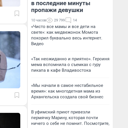
в последние минуты
пропажи девушки
10 часов
29 799
14
«Чисто все мамы и все дети на
свете»: как медвежонок Момота
покорил буквально весь интернет.
Видео
«Так неожиданно и приятно». Героиня
мема вспомнила о съемках с гуру
пикапа в кафе Владивостока
«Мы начали в самое нестабильное
время»: как многодетная мама из
Архангельска создала свой бизнес
В уфимский приют привезли
пермячку Марину, которая почти
ничего о себе не помнит. Посмотрите,