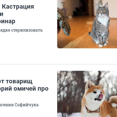
. Кастрация
ли
ринар
рядке стерилизовать
от товарищ
орий омичей про
Евгения Софийчука