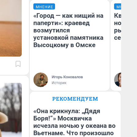
МНЕНИЕ
МНЕНИЕ
«Город — как нищий на
Кварти
паперти»: краевед
но деш
возмутился
рынок 
установкой памятника
сейчас
Высоцкому в Омске
Ек
Игорь Коновалов
ди
Историк
не
РЕКОМЕНДУЕМ
«Она крикнула: „Дядя
Боря!“» Москвичка
исчезла ночью у океана во
Вьетнаме. Что произошло