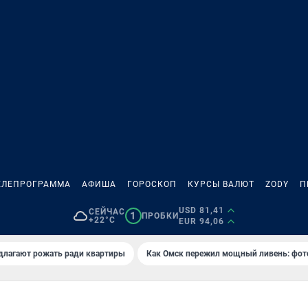
ЕЛЕПРОГРАММА
АФИША
ГОРОСКОП
КУРСЫ ВАЛЮТ
ZODY
П
USD 81,41
СЕЙЧАС
1
ПРОБКИ
+22°C
EUR 94,06
длагают рожать ради квартиры
Как Омск пережил мощный ливень: фот