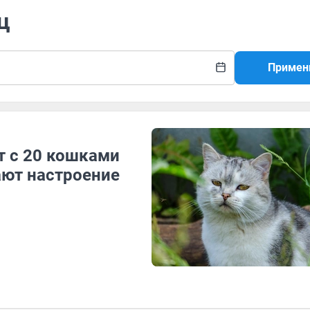
ц
Примен
т с 20 кошками
ают настроение