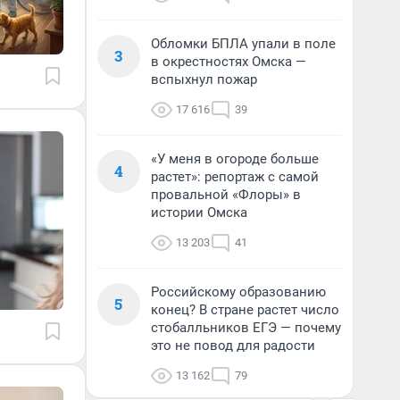
Обломки БПЛА упали в поле
3
в окрестностях Омска —
вспыхнул пожар
17 616
39
«У меня в огороде больше
4
растет»: репортаж с самой
провальной «Флоры» в
истории Омска
13 203
41
Российскому образованию
5
конец? В стране растет число
стобалльников ЕГЭ — почему
это не повод для радости
13 162
79