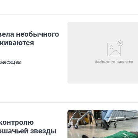
авела необычного
уживаются
 месяцев
 контролю
кошачьей звезды