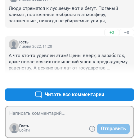
Люди стремятся к лусшему- вот и бегут. Поганый 
климат, постоянные выбросы в атмосферу, 
загаженные , никогда не убираемые улицы, 
нищенские зарплаты, высокие цены - что может 
+0
–0
привлекать в этом пыльном городе?
Гость
7 июня 2022, 11:20
А что кто-то удевлен этим! Цены вверх, а заработок, 
даже после всяких повышений ушол к предыдущему 
равенству. А всяких выплат от государства 
ограниченному числу граждан РФ каждый месяц и не 
+0
–0
важно тунеядец или действительно честный трудяга
Читать все комментарии
Гость
Отправить
Войти