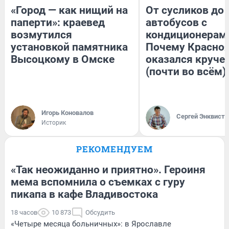
«Город — как нищий на
От сусликов до
паперти»: краевед
автобусов с
возмутился
кондиционерам
установкой памятника
Почему Красно
Высоцкому в Омске
оказался круче
(почти во всём)
Игорь Коновалов
Сергей Энквист
Историк
РЕКОМЕНДУЕМ
«Так неожиданно и приятно». Героиня
мема вспомнила о съемках с гуру
пикапа в кафе Владивостока
18 часов
10 873
Обсудить
«Четыре месяца больничных»: в Ярославле