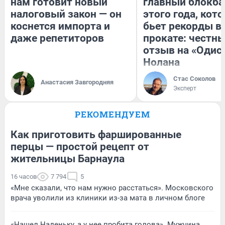
нам готовит новый
главный блокба
налоговый закон — он
этого года, кот
коснется импорта и
бьет рекорды в
даже репетиторов
прокате: честн
отзыв на «Одис
Нолана
Стас Соколов
Анастасия Завгородняя
Эксперт
РЕКОМЕНДУЕМ
Как приготовить фаршированные
перцы — простой рецепт от
жительницы Барнаула
16 часов
7 794
5
«Мне сказали, что нам нужно расстаться». Московского
врача уволили из клиники из-за мата в личном блоге
«Нашел Наденьку, а у нее пробита голова». Мужчина