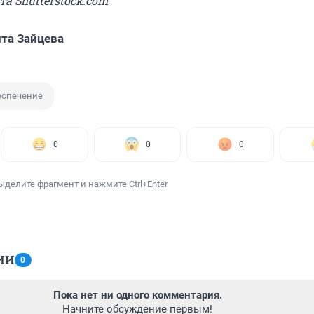
та Shutterstock.com
та Зайцева
еспечение
0
0
0
ыделите фрагмент и нажмите Ctrl+Enter
ИИ
0
Пока нет ни одного комментария.
Начните обсуждение первым!