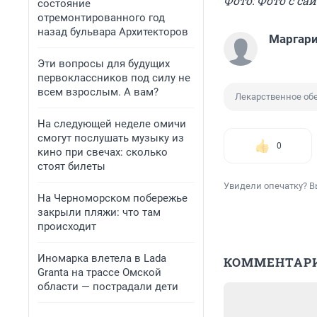
Фото: Фото с сай
состояние
отремонтированного год
назад бульвара Архитекторов
Маргари
Эти вопросы для будущих
первоклассников под силу не
всем взрослым. А вам?
Лекарственное об
На следующей неделе омичи
смогут послушать музыку из
0
кино при свечах: сколько
стоят билеты
Увидели опечатку? В
На Черноморском побережье
закрыли пляжи: что там
происходит
Иномарка влетела в Lada
КОММЕНТАР
Granta на трассе Омской
области — пострадали дети