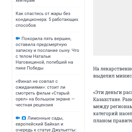
хейтерам
Как спастись от жары без
кондиционера: 5 работающих
способов
Покорила пять вершин,
оставила предсмертную
записку и послание сыну. Что
с телом Натальи
Наговициной, погибшей на
пике Победы
На лекарственн
выделил минист
«Финал не совпал с
ожиданиями»: стоит ли
«Эти деньги ра
смотреть фильм «Старый
Казахстане. Ра
орел» на большом экране —
честная рецензия
между регионам
категорий насе
Лимонные сады,
планом правите
европейский Байкал и
очередь к статуе Джульетты: