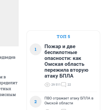
ТОП 5
Пожар и две
1
беспилотные
едведев
опасности: как
Омская область
пережила вторую
атаку БПЛА
м в
пределит
29 511
22
отных
изисным
ПВО отражает атаку БПЛА в
2
Омской области