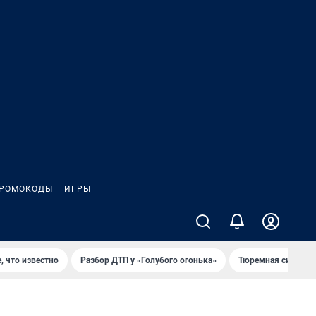
РОМОКОДЫ
ИГРЫ
, что известно
Разбор ДТП у «Голубого огонька»
Тюремная система