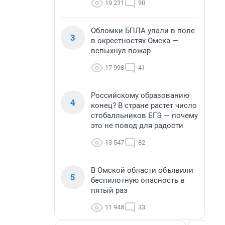
19 231
90
Обломки БПЛА упали в поле
3
в окрестностях Омска —
вспыхнул пожар
17 998
41
Российскому образованию
4
конец? В стране растет число
стобалльников ЕГЭ — почему
это не повод для радости
13 547
82
В Омской области объявили
5
беспилотную опасность в
пятый раз
11 948
33