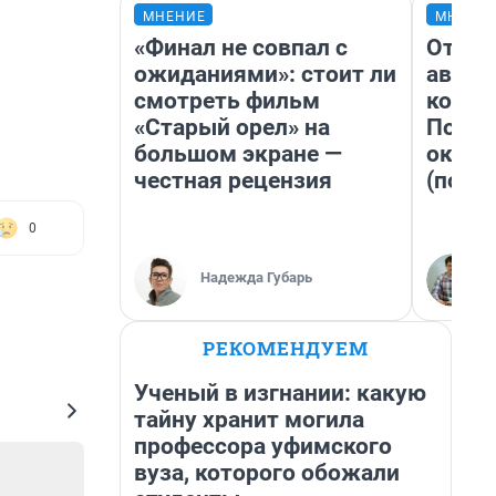
МНЕНИЕ
МНЕНИ
«Финал не совпал с
От су
ожиданиями»: стоит ли
автоб
смотреть фильм
конди
«Старый орел» на
Почем
большом экране —
оказа
честная рецензия
(почти
0
Надежда Губарь
РЕКОМЕНДУЕМ
Ученый в изгнании: какую
тайну хранит могила
профессора уфимского
вуза, которого обожали