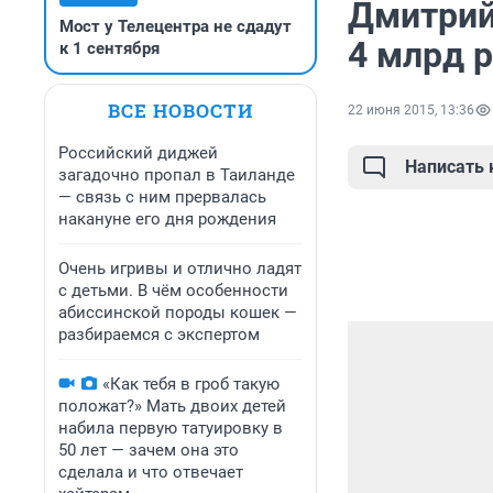
Дмитрий
Мост у Телецентра не сдадут
4 млрд 
к 1 сентября
ВСЕ НОВОСТИ
22 июня 2015, 13:36
Российский диджей
Написать
загадочно пропал в Таиланде
— связь с ним прервалась
накануне его дня рождения
Очень игривы и отлично ладят
с детьми. В чём особенности
абиссинской породы кошек —
разбираемся с экспертом
«Как тебя в гроб такую
положат?» Мать двоих детей
набила первую татуировку в
50 лет — зачем она это
сделала и что отвечает