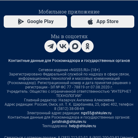
Мобильное приложение
Google Play
App Store
Мы в соцсетях
Контактные данные для Роскомнадзора и государственных органов
Сетевое издание «NGS55.RU» (18+)
Зарегистрировано Федеральной службой по надзору в сфере связи,
информационных технологий и массовых коммуникаций
(Роскомнадзор). Регистрационный номер и дата принятия решения о
регистрации - ЭЛ № ФС 77 - 78819 от 07.08.2020 г.
Учредитель: Общество с ограниченной ответственностью "ИНТЕРНЕТ
ТЕХНОЛОГИИ"
Главный редактор: Назарчук Ангелина Алексеевна
Адрес редакции: Россия, Омск, ул. Т. К. Щербанева, 25, офис 402, телефон
8 (3812) 38-08-69
Электронный адрес редакции:
ngs55@shkulev.ru
Контактные данные для Роскомнадзора и государственных органов:
juristnsk@shkulev.ru
Техподдержка:
help@shkulev.ru
Связаться с отделом продаж: 8 (383) 212-52-52, 8 (800) 200-03-83 (звонок