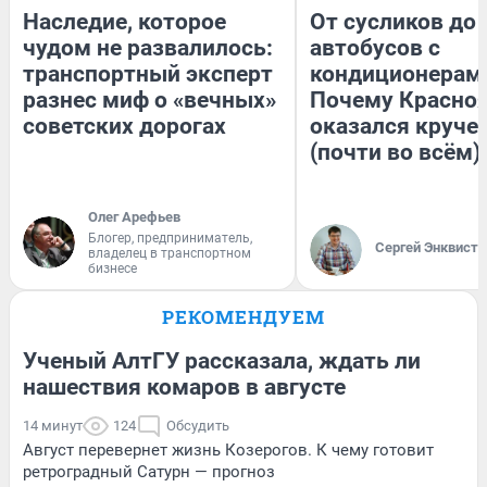
Наследие, которое
От сусликов до
чудом не развалилось:
автобусов с
транспортный эксперт
кондиционерам
разнес миф о «вечных»
Почему Красно
советских дорогах
оказался круче
(почти во всём)
Олег Арефьев
Блогер, предприниматель,
Сергей Энквист
владелец в транспортном
бизнесе
РЕКОМЕНДУЕМ
Ученый АлтГУ рассказала, ждать ли
нашествия комаров в августе
14 минут
124
Обсудить
Август перевернет жизнь Козерогов. К чему готовит
ретроградный Сатурн — прогноз