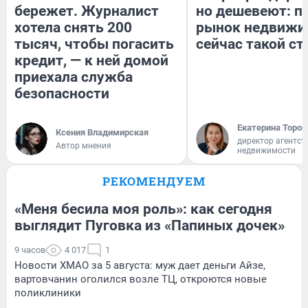
бережет. Журналист
но дешевеют: п
хотела снять 200
рынок недвижи
тысяч, чтобы погасить
сейчас такой с
кредит, — к ней домой
приехала служба
безопасности
Екатерина Тороп
Ксения Владимирская
директор агентст
Автор мнения
недвижимости
РЕКОМЕНДУЕМ
«Меня бесила моя роль»: как сегодня
выглядит Пуговка из «Папиных дочек»
9 часов
4 017
1
Новости ХМАО за 5 августа: муж дает деньги Айзе,
вартовчанин оголился возле ТЦ, откроются новые
поликлиники