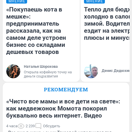
МНЕНИЕ
МНЕНИЕ
«Покупаешь кота в
Тепло для бюдж
мешке»:
холодно в сало
предприниматель
зимой. Водитель
рассказала, как на
ездит на электр
самом деле устроен
плюсы и минус
бизнес со складами
дешевых товаров
Наталья Шорохова
Денис Дедюхин
Открыла кофейную точку на
деньги соцразвития
РЕКОМЕНДУЕМ
«Чисто все мамы и все дети на свете»:
как медвежонок Момота покорил
буквально весь интернет. Видео
4 часа
2 239
Обсудить