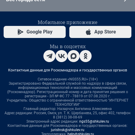
Мобильное приложение
Google Play
App Store
Мы в соцсетях
Контактные данные для Роскомнадзора и государственных органов
Сетевое издание «NGS55.RU» (18+)
Зарегистрировано Федеральной службой по надзору в сфере связи,
информационных технологий и массовых коммуникаций
(Роскомнадзор). Регистрационный номер и дата принятия решения о
регистрации - ЭЛ № ФС 77 - 78819 от 07.08.2020 г.
Учредитель: Общество с ограниченной ответственностью "ИНТЕРНЕТ
ТЕХНОЛОГИИ"
Главный редактор: Назарчук Ангелина Алексеевна
Адрес редакции: Россия, Омск, ул. Т. К. Щербанева, 25, офис 402, телефон
8 (3812) 38-08-69
Электронный адрес редакции:
ngs55@shkulev.ru
Контактные данные для Роскомнадзора и государственных органов:
juristnsk@shkulev.ru
Техподдержка:
help@shkulev.ru