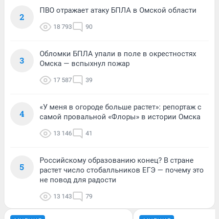
ПВО отражает атаку БПЛА в Омской области
2
18 793
90
Обломки БПЛА упали в поле в окрестностях
3
Омска — вспыхнул пожар
17 587
39
«У меня в огороде больше растет»: репортаж с
4
самой провальной «Флоры» в истории Омска
13 146
41
Российскому образованию конец? В стране
5
растет число стобалльников ЕГЭ — почему это
не повод для радости
13 143
79