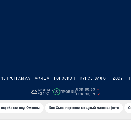
ЕЛЕПРОГРАММА
АФИША
ГОРОСКОП
КУРСЫ ВАЛЮТ
ZODY
П
USD 80,93
СЕЙЧАС
3
ПРОБКИ
+24°C
EUR 93,19
es заработал под Омском
Как Омск пережил мощный ливень: фото
О