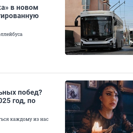
ка» в новом
тированную
оллейбуса
ьных побед?
25 год, по
ться каждому из нас