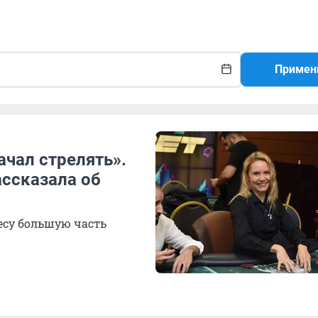
Примен
ачал стрелять».
ассказала об
есу большую часть