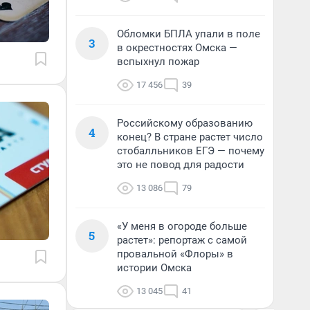
Обломки БПЛА упали в поле
3
в окрестностях Омска —
вспыхнул пожар
17 456
39
Российскому образованию
4
конец? В стране растет число
стобалльников ЕГЭ — почему
это не повод для радости
13 086
79
«У меня в огороде больше
5
растет»: репортаж с самой
провальной «Флоры» в
истории Омска
13 045
41