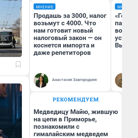
МНЕНИЕ
МНЕНИЕ
Продашь за 3000, налог
«Город
возьмут с 4000. Что
паперт
нам готовит новый
возмут
налоговый закон — он
устано
коснется импорта и
Высоцк
даже репетиторов
Иг
Анастасия Завгородняя
Ис
РЕКОМЕНДУЕМ
Медведицу Майю, жившую
на цепи в Приморье,
познакомили с
гималайским медведем