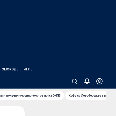
РОМОКОДЫ
ИГРЫ
мич получил черепно-мозговую на ОНПЗ
Кафе на Левобережье выгорело