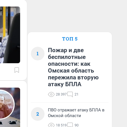
ТОП 5
Пожар и две
1
беспилотные
опасности: как
Омская область
пережила вторую
атаку БПЛА
28 397
21
ПВО отражает атаку БПЛА в
2
Омской области
18 519
90