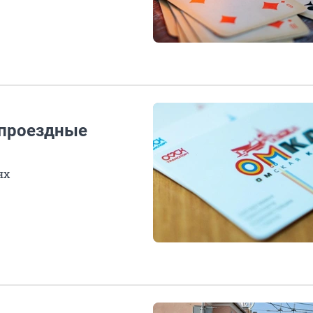
 проездные
ях