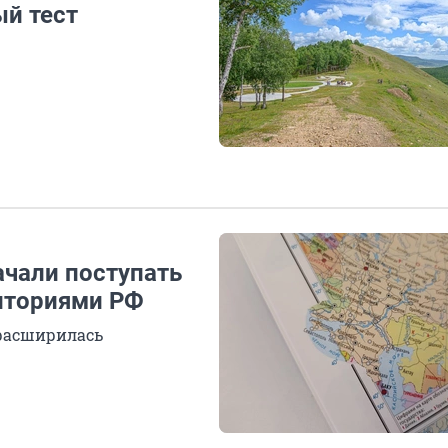
ый тест
чали поступать
иториями РФ
 расширилась