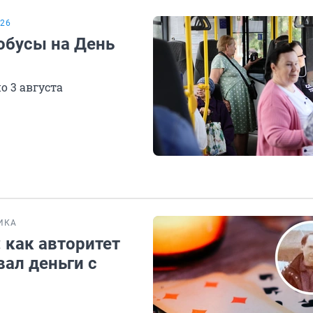
26
тобусы на День
о 3 августа
ИКА
: как авторитет
ал деньги с