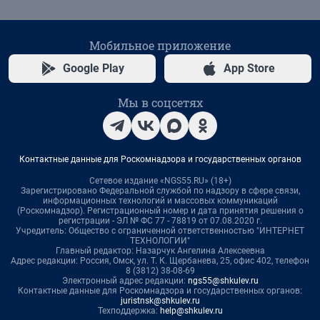
Мобильное приложение
Google Play
App Store
Мы в соцсетях
Контактные данные для Роскомнадзора и государственных органов
Сетевое издание «NGS55.RU» (18+)
Зарегистрировано Федеральной службой по надзору в сфере связи,
информационных технологий и массовых коммуникаций
(Роскомнадзор). Регистрационный номер и дата принятия решения о
регистрации - ЭЛ № ФС 77 - 78819 от 07.08.2020 г.
Учредитель: Общество с ограниченной ответственностью "ИНТЕРНЕТ
ТЕХНОЛОГИИ"
Главный редактор: Назарчук Ангелина Алексеевна
Адрес редакции: Россия, Омск, ул. Т. К. Щербанева, 25, офис 402, телефон
8 (3812) 38-08-69
Электронный адрес редакции:
ngs55@shkulev.ru
Контактные данные для Роскомнадзора и государственных органов:
juristnsk@shkulev.ru
Техподдержка:
help@shkulev.ru