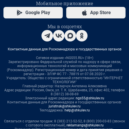
Мобильное приложение
Google Play
App Store
Мы в соцсетях
Контактные данные для Роскомнадзора и государственных органов
Сетевое издание «NGS55.RU» (18+)
Зарегистрировано Федеральной службой по надзору в сфере связи,
информационных технологий и массовых коммуникаций
(Роскомнадзор). Регистрационный номер и дата принятия решения о
регистрации - ЭЛ № ФС 77 - 78819 от 07.08.2020 г.
Учредитель: Общество с ограниченной ответственностью "ИНТЕРНЕТ
ТЕХНОЛОГИИ"
Главный редактор: Назарчук Ангелина Алексеевна
Адрес редакции: Россия, Омск, ул. Т. К. Щербанева, 25, офис 402, телефон
8 (3812) 38-08-69
Электронный адрес редакции:
ngs55@shkulev.ru
Контактные данные для Роскомнадзора и государственных органов:
juristnsk@shkulev.ru
Техподдержка:
help@shkulev.ru
Связаться с отделом продаж: 8 (383) 212-52-52, 8 (800) 200-03-83 (звонок
с сотового бесплатный),
reklamangs@shkulev.ru