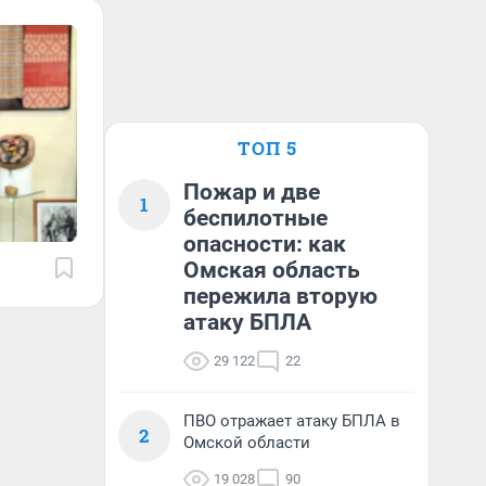
ТОП 5
Пожар и две
1
беспилотные
опасности: как
Омская область
пережила вторую
атаку БПЛА
29 122
22
ПВО отражает атаку БПЛА в
2
Омской области
19 028
90