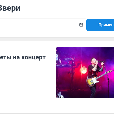
Звери
Примен
еты на концерт