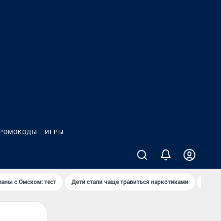
РОМОКОДЫ
ИГРЫ
заны с Омском: тест
Дети стали чаще травиться наркотиками
Появя