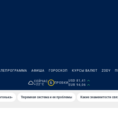
ЕЛЕПРОГРАММА
АФИША
ГОРОСКОП
КУРСЫ ВАЛЮТ
ZODY
П
USD 81,41
СЕЙЧАС
6
ПРОБКИ
+22°C
EUR 94,06
огонька»
Тюремная система и ее проблемы
Какие знаменитости свя