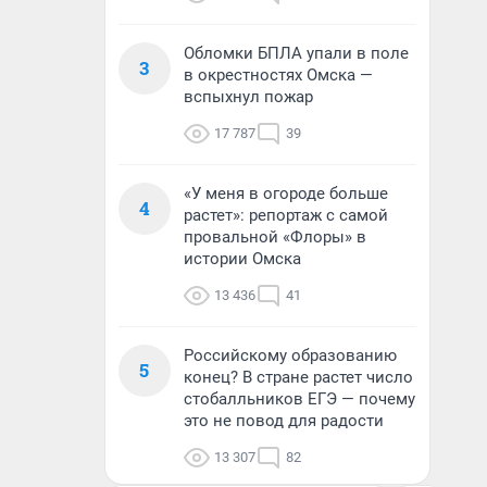
Обломки БПЛА упали в поле
3
в окрестностях Омска —
вспыхнул пожар
17 787
39
«У меня в огороде больше
4
растет»: репортаж с самой
провальной «Флоры» в
истории Омска
13 436
41
Российскому образованию
5
конец? В стране растет число
стобалльников ЕГЭ — почему
это не повод для радости
13 307
82