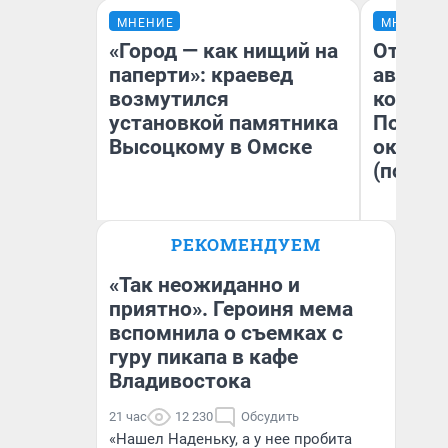
МНЕНИЕ
МНЕНИЕ
«Город — как нищий на
От сус
паперти»: краевед
автобу
возмутился
кондиц
установкой памятника
Почему
Высоцкому в Омске
оказал
(почти 
РЕКОМЕНДУЕМ
Игорь Коновалов
Се
Историк
«Так неожиданно и
приятно». Героиня мема
вспомнила о съемках с
гуру пикапа в кафе
Владивостока
21 час
12 230
Обсудить
«Нашел Наденьку, а у нее пробита