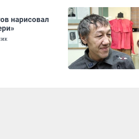
ов нарисовал
ери»
чик