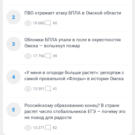
ПВО отражает атаку БПЛА в Омской области
2
19 000
90
Обломки БПЛА упали в поле в окрестностях
3
Омска — вспыхнул пожар
17 756
39
«У меня в огороде больше растет»: репортаж с
4
самой провальной «Флоры» в истории Омска
13 391
41
Российскому образованию конец? В стране
5
растет число стобалльников ЕГЭ — почему это
не повод для радости
13 271
82