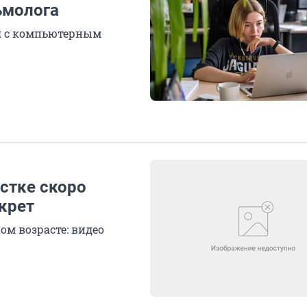
ьмолога
ся с компьютерным
стке скоро
екрет
ом возрасте: видео