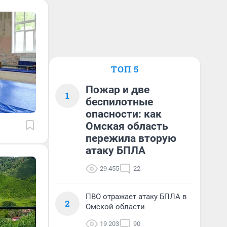
ТОП 5
Пожар и две
1
беспилотные
опасности: как
Омская область
пережила вторую
атаку БПЛА
29 455
22
ПВО отражает атаку БПЛА в
2
Омской области
19 203
90