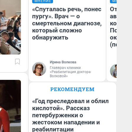
МНЕНИЕ
МНЕНИЕ
«Спуталась речь, понес
От сус
пургу». Врач — о
автобу
смертельном диагнозе,
кондиц
который сложно
Почему
обнаружить
оказал
(почти 
Ирина Волкова
Главврач клиники
Се
«Реабилитация доктора
Волковой»
РЕКОМЕНДУЕМ
«Год преследовал и облил
кислотой». Рассказ
петербурженки о
жестоком нападении и
реабилитации