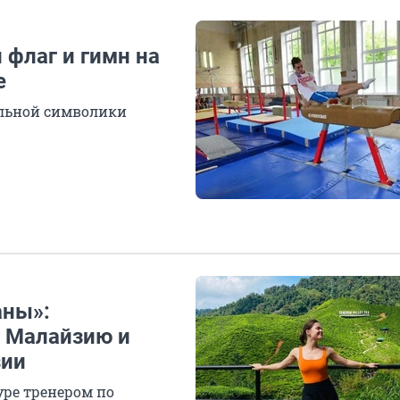
флаг и гимн на
е
льной символики
аны»:
в Малайзию и
зии
уре тренером по