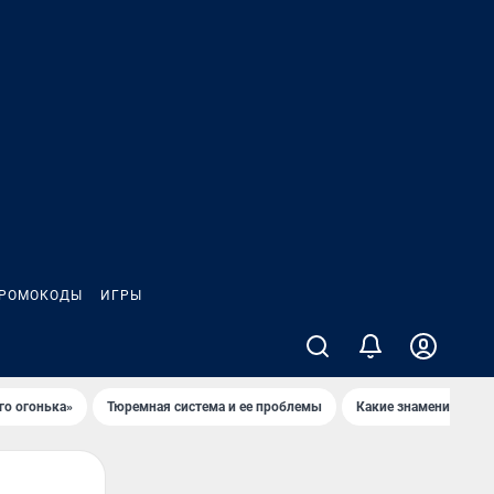
РОМОКОДЫ
ИГРЫ
го огонька»
Тюремная система и ее проблемы
Какие знаменитости 