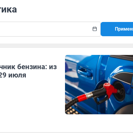
тика
Примен
ник бензина: из
 29 июля