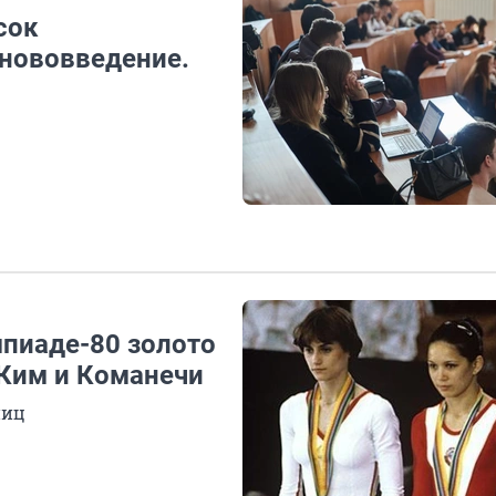
сок
 нововведение.
мпиаде-80 золото
 Ким и Команечи
ниц