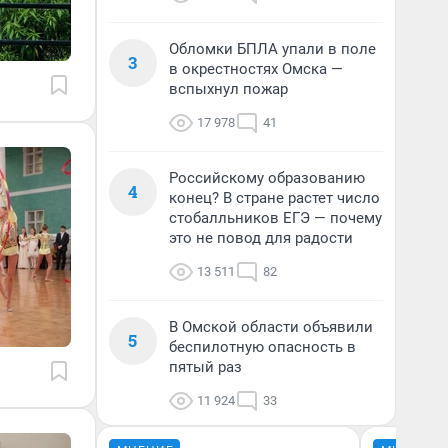
Обломки БПЛА упали в поле
3
в окрестностях Омска —
вспыхнул пожар
17 978
41
Российскому образованию
4
конец? В стране растет число
стобалльников ЕГЭ — почему
это не повод для радости
13 511
82
В Омской области объявили
5
беспилотную опасность в
пятый раз
11 924
33