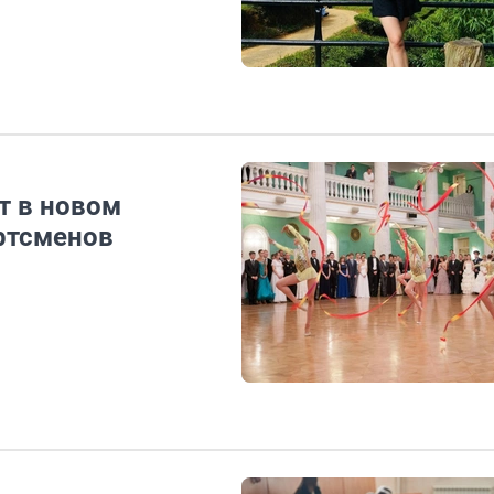
т в новом
ортсменов