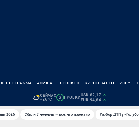
ЕЛЕПРОГРАММА
АФИША
ГОРОСКОП
КУРСЫ ВАЛЮТ
ZODY
П
USD 82,17
СЕЙЧАС
2
ПРОБКИ
+26°C
EUR 94,84
ени 2026
Сбили 7 человек — все, что известно
Разбор ДТП у «Голубо