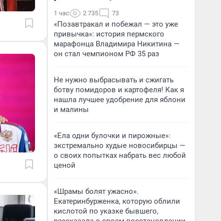
1 час
2 735
73
«Позавтракал и побежал — это уже
привычка»: история пермского
марафонца Владимира Никитина —
он стал чемпионом РФ 35 раз
Не нужно выбрасывать и сжигать
ботву помидоров и картофеля! Как я
нашла лучшее удобрение для яблони
и малины
«Ела одни булочки и пирожные»:
экстремально худые новосибирцы —
о своих попытках набрать вес любой
ценой
«Шрамы болят ужасно».
Екатеринбурженка, которую облили
кислотой по указке бывшего,