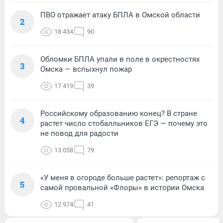
ПВО отражает атаку БПЛА в Омской области
2
18 434
90
Обломки БПЛА упали в поле в окрестностях
3
Омска — вспыхнул пожар
17 419
39
Российскому образованию конец? В стране
4
растет число стобалльников ЕГЭ — почему это
не повод для радости
13 058
79
«У меня в огороде больше растет»: репортаж с
5
самой провальной «Флоры» в истории Омска
12 974
41