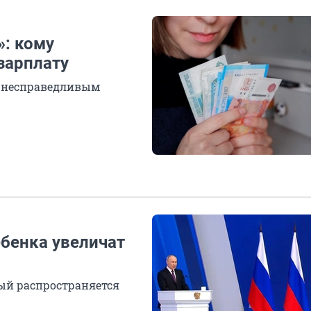
»: кому
зарплату
т несправедливым
ебенка увеличат
рый распространяется