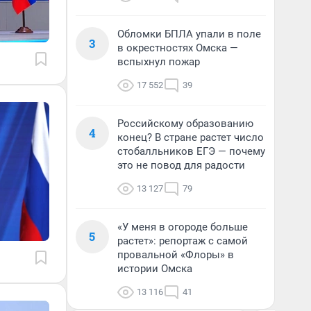
Обломки БПЛА упали в поле
3
в окрестностях Омска —
вспыхнул пожар
17 552
39
Российскому образованию
4
конец? В стране растет число
стобалльников ЕГЭ — почему
это не повод для радости
13 127
79
«У меня в огороде больше
5
растет»: репортаж с самой
провальной «Флоры» в
истории Омска
13 116
41