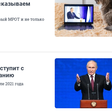
есказываем
вый МРОТ и не только
ступит с
ранию
е 2021 года