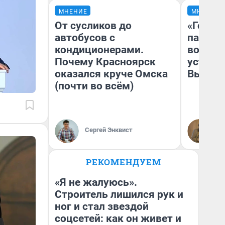
МНЕНИЕ
МНЕНИЕ
От сусликов до
«Город
автобусов с
паперт
кондиционерами.
возмут
Почему Красноярск
устано
оказался круче Омска
Высоцк
(почти во всём)
Иг
Сергей Энквист
Ис
РЕКОМЕНДУЕМ
«Я не жалуюсь».
Строитель лишился рук и
ног и стал звездой
соцсетей: как он живет и