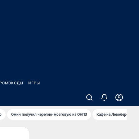
РОМОКОДЫ
ИГРЫ
о
Омич получил черепно-мозговую на ОНПЗ
Кафе на Левобережье в