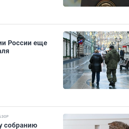
ии России еще
аля
БЗОР
у собранию