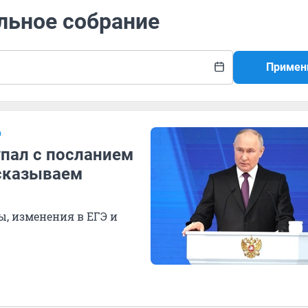
льное собрание
Примен
Ю
упал с посланием
сказываем
ы, изменения в ЕГЭ и