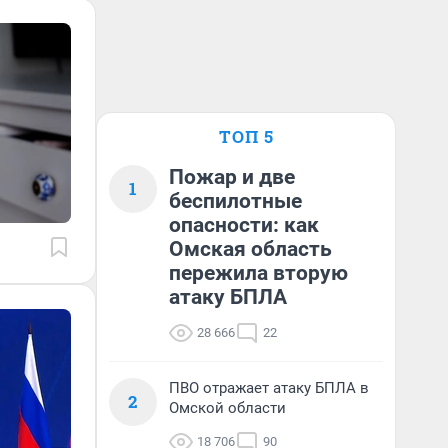
ТОП 5
Пожар и две
1
беспилотные
опасности: как
Омская область
пережила вторую
атаку БПЛА
28 666
22
ПВО отражает атаку БПЛА в
2
Омской области
18 706
90