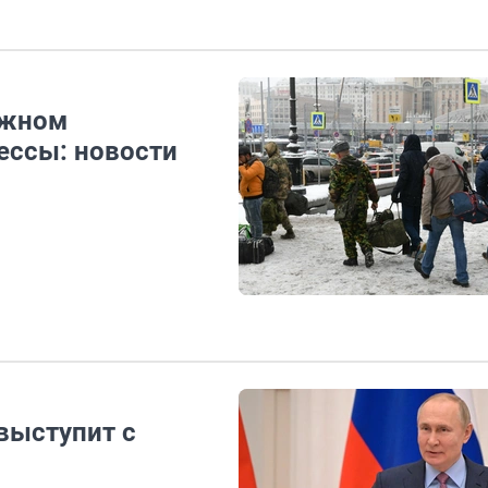
ожном
ессы: новости
 выступит с