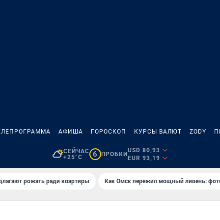
ЕЛЕПРОГРАММА
АФИША
ГОРОСКОП
КУРСЫ ВАЛЮТ
ZODY
П
USD 80,93
СЕЙЧАС
6
ПРОБКИ
+25°C
EUR 93,19
длагают рожать ради квартиры
Как Омск пережил мощный ливень: фот