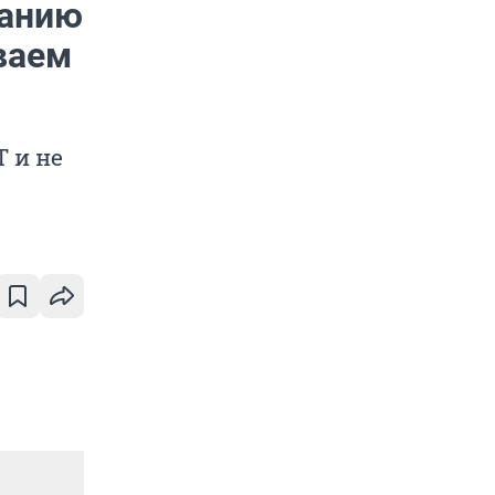
ранию
ваем
 и не