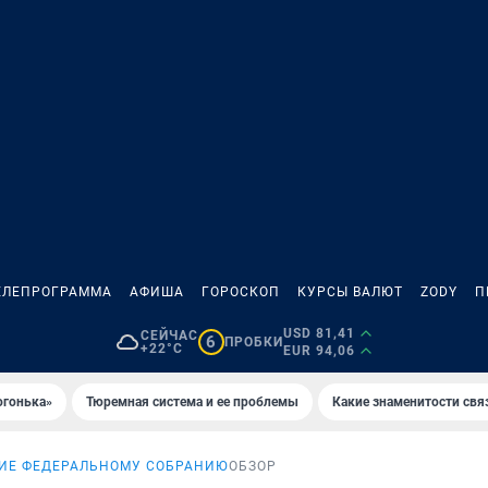
ЕЛЕПРОГРАММА
АФИША
ГОРОСКОП
КУРСЫ ВАЛЮТ
ZODY
П
USD 81,41
СЕЙЧАС
6
ПРОБКИ
+22°C
EUR 94,06
огонька»
Тюремная система и ее проблемы
Какие знаменитости свя
ИЕ ФЕДЕРАЛЬНОМУ СОБРАНИЮ
ОБЗОР