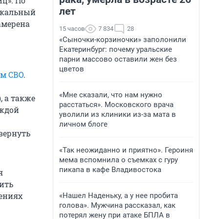
иц». По
лет
окальный
амерена
15 часов
7 834
28
«Сыночки-корзиночки» заполонили
Екатеринбург: почему уральские
парни массово оставили жен без
цветов
ам СВО
.
«Мне сказали, что нам нужно
 а также
расстаться». Московского врача
аждой
уволили из клиники из-за мата в
личном блоге
вернуть
«Так неожиданно и приятно». Героиня
мема вспомнила о съемках с гуру
пикапа в кафе Владивостока
я
ить
жениях
«Нашел Наденьку, а у нее пробита
голова». Мужчина рассказал, как
потерял жену при атаке БПЛА в