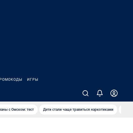
РОМОКОДЫ
ИГРЫ
заны с Омском: тест
Дети стали чаще травиться наркотиками
Появя