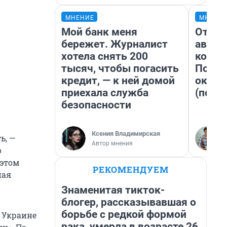
МНЕНИЕ
МНЕНИ
Мой банк меня
От су
бережет. Журналист
автоб
хотела снять 200
конди
тысяч, чтобы погасить
Почем
кредит, — к ней домой
оказа
приехала служба
(почти
безопасности
Ксения Владимирская
ь, —
Автор мнения
о
 этом
РЕКОМЕНДУЕМ
ная
Знаменитая тикток-
блогер, рассказывавшая о
борьбе с редкой формой
 Украине
рака, умерла в возрасте 26