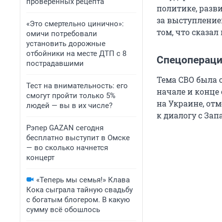
проверенных рецепта
политике, разв
за выступлени
«Это смертельно цинично»:
том, что сказал
омичи потребовали
установить дорожные
отбойники на месте ДТП с 8
Спецоперац
пострадавшими
Тема СВО была 
Тест на внимательность: его
начале и конце
смогут пройти только 5%
на Украине, отм
людей — вы в их числе?
к диалогу с Зап
Рэпер GAZAN сегодня
бесплатно выступит в Омске
— во сколько начнется
концерт
«Теперь мы семья!» Клава
Кока сыграла тайную свадьбу
с богатым блогером. В какую
сумму всё обошлось