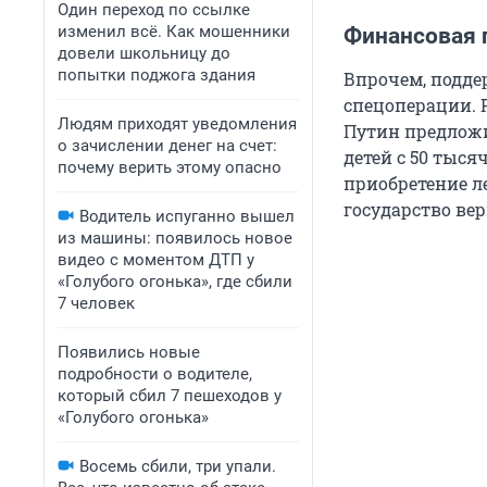
Один переход по ссылке
изменил всё. Как мошенники
Финансовая 
довели школьницу до
попытки поджога здания
Впрочем, подде
спецоперации. 
Людям приходят уведомления
Путин предло
о зачислении денег на счет:
детей с 50 тыся
почему верить этому опасно
приобретение ле
государство ве
Водитель испуганно вышел
из машины: появилось новое
видео с моментом ДТП у
«Голубого огонька», где сбили
7 человек
Появились новые
подробности о водителе,
который сбил 7 пешеходов у
«Голубого огонька»
Восемь сбили, три упали.