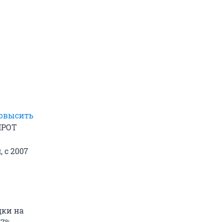
овысить
МРОТ
 с 2007
дки на