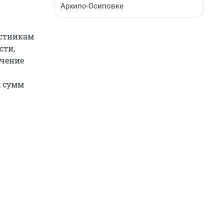
Архипо-Осиповке
астникам
сти,
учение
х сумм