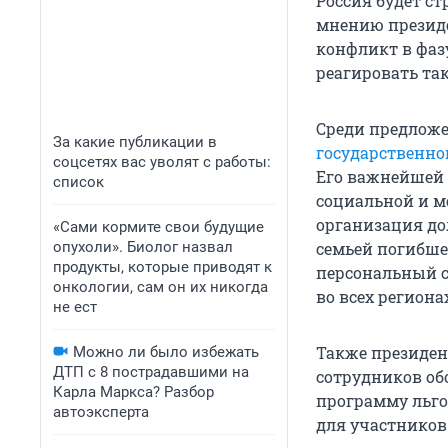
Россия будет ст
мнению президе
конфликт в фазу
реагировать так
Среди предложе
За какие публикации в
государственно
соцсетях вас уволят с работы:
Его важнейшей 
список
социальной и м
организация до
«Сами кормите свои будущие
опухоли». Биолог назвал
семьей погибше
продукты, которые приводят к
персональный с
онкологии, сам он их никогда
во всех региона
не ест
Также президен
Можно ли было избежать
ДТП с 8 пострадавшими на
сотрудников о
Карла Маркса? Разбор
программу льго
автоэксперта
для участнико