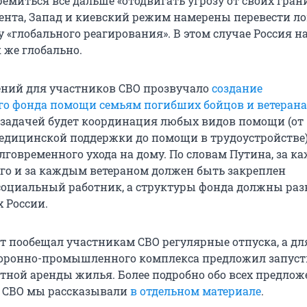
ремиться всё дальше «отодвигать угрозу от своих гран
нта, Запад и киевский режим намерены перевести л
 «глобального реагирования». В этом случае Россия н
 же глобально.
ний для участников СВО прозвучало
создание
го фонда помощи семьям погибших бойцов и ветеран
задачей будет координация любых видов помощи (от
едицинской поддержки до помощи в трудоустройстве),
лговременного ухода на дому. По словам Путина, за к
го и за каждым ветераном должен быть закреплен
оциальный работник, а структуры фонда должны раз
х России.
т пообещал участникам СВО регулярные отпуска, а дл
боронно-промышленного комплекса предложил запуст
тной аренды жилья. Более подробно обо всех предло
в СВО мы рассказывали
в отдельном материале
.