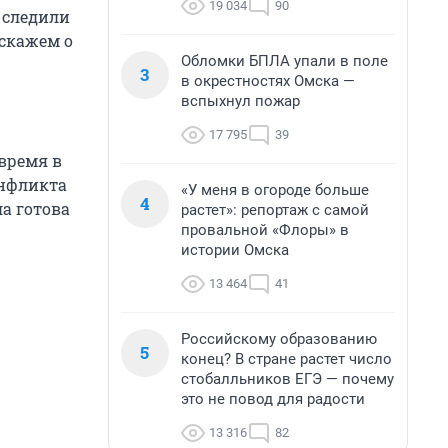
19 034
90
 следили
сскажем о
Обломки БПЛА упали в поле
3
в окрестностях Омска —
вспыхнул пожар
17 795
39
время в
онфликта
«У меня в огороде больше
4
ла готова
растет»: репортаж с самой
провальной «Флоры» в
истории Омска
13 464
41
Российскому образованию
5
конец? В стране растет число
стобалльников ЕГЭ — почему
это не повод для радости
13 316
82