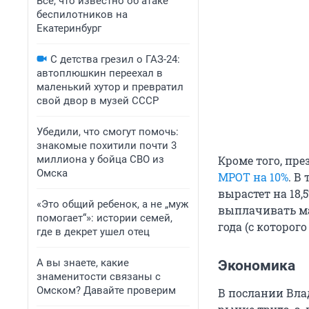
Все, что известно об атаке
беспилотников на
Екатеринбург
С детства грезил о ГАЗ-24:
автоплюшкин переехал в
маленький хутор и превратил
свой двор в музей СССР
Убедили, что смогут помочь:
знакомые похитили почти 3
миллиона у бойца СВО из
Кроме того, пр
Омска
МРОТ на 10%
. В
вырастет на 18,
«Это общий ребенок, а не „муж
выплачивать ма
помогает“»: истории семей,
года (с которого
где в декрет ушел отец
А вы знаете, какие
Экономика
знаменитости связаны с
Омском? Давайте проверим
В послании Вла