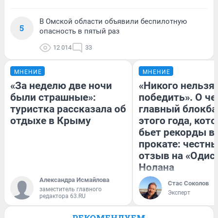
В Омской области объявили беспилотную
5
опасность в пятый раз
12 014
33
МНЕНИЕ
МНЕНИЕ
«За неделю две ночи
«Никого нельзя
были страшные»:
победить». О ч
туристка рассказала об
главный блокба
отдыхе в Крыму
этого года, кот
бьет рекорды в
прокате: честн
отзыв на «Одис
Нолана
Александра Исмайлова
Стас Соколов
заместитель главного
Эксперт
редактора 63.RU
РЕКОМЕНДУЕМ