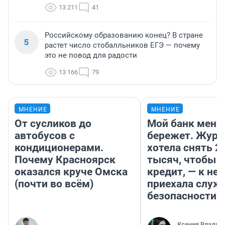
13 211
41
Российскому образованию конец? В стране
5
растет число стобалльников ЕГЭ — почему
это не повод для радости
13 166
79
МНЕНИЕ
МНЕНИЕ
От сусликов до
Мой банк меня
автобусов с
бережет. Журн
кондиционерами.
хотела снять 2
Почему Красноярск
тысяч, чтобы п
оказался круче Омска
кредит, — к не
(почти во всём)
приехала служ
безопасности
Ксения Владим