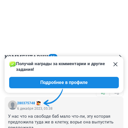
КОММЕНТАРИИ
16
Получай награды за комментарии и другие 
задания!
Гость
6 декабря 2023, 07:33
Подробнее в профиле
🙈
+0
–0
280375748
6 декабря 2023, 05:38
У нас что на свободе баб мало что-ли, эту которая 
предложила туда же в клетку, ворье она выпустить 
предложила