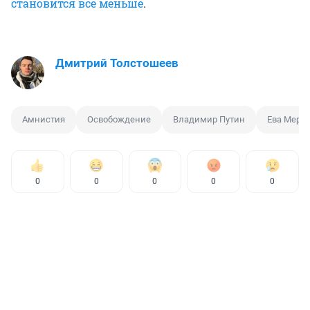
становится всё меньше
.
Дмитрий Толстошеев
Амнистия
Освобождение
Владимир Путин
Ева Мерк
0
0
0
0
0