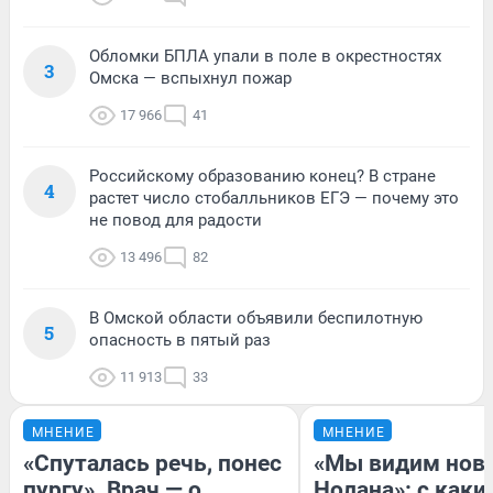
Обломки БПЛА упали в поле в окрестностях
3
Омска — вспыхнул пожар
17 966
41
Российскому образованию конец? В стране
4
растет число стобалльников ЕГЭ — почему это
не повод для радости
13 496
82
В Омской области объявили беспилотную
5
опасность в пятый раз
11 913
33
МНЕНИЕ
МНЕНИЕ
«Спуталась речь, понес
«Мы видим нов
пургу». Врач — о
Нолана»: с каки