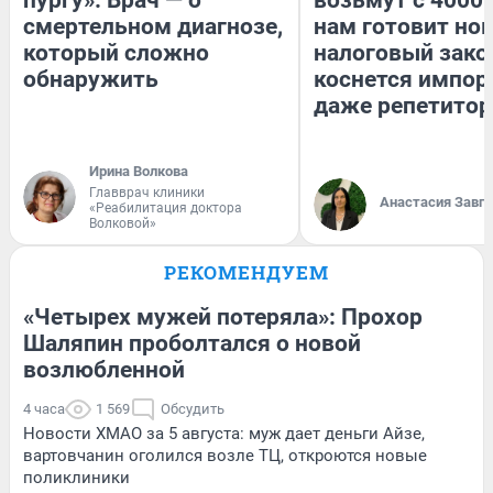
смертельном диагнозе,
нам готовит но
который сложно
налоговый зако
обнаружить
коснется импор
даже репетитор
Ирина Волкова
Главврач клиники
Анастасия Завг
«Реабилитация доктора
Волковой»
РЕКОМЕНДУЕМ
«Четырех мужей потеряла»: Прохор
Шаляпин проболтался о новой
возлюбленной
4 часа
1 569
Обсудить
Новости ХМАО за 5 августа: муж дает деньги Айзе,
вартовчанин оголился возле ТЦ, откроются новые
поликлиники