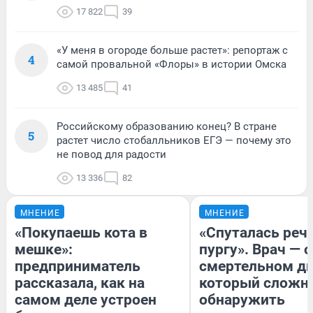
17 822
39
«У меня в огороде больше растет»: репортаж с
4
самой провальной «Флоры» в истории Омска
13 485
41
Российскому образованию конец? В стране
5
растет число стобалльников ЕГЭ — почему это
не повод для радости
13 336
82
МНЕНИЕ
МНЕНИЕ
«Покупаешь кота в
«Спуталась речь
мешке»:
пургу». Врач — о
предприниматель
смертельном ди
рассказала, как на
который сложн
самом деле устроен
обнаружить