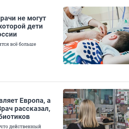
рачи не могут
 которой дети
оссии
ится всё больше
ляет Европа, а
рач рассказал,
ибиотиков
, что действенный