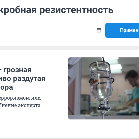
кробная резистентность
Примен
 грозная
иво раздутая
сора
терроризмом или
Мнение эксперта