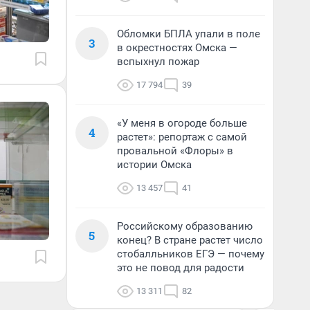
Обломки БПЛА упали в поле
3
в окрестностях Омска —
вспыхнул пожар
17 794
39
«У меня в огороде больше
4
растет»: репортаж с самой
провальной «Флоры» в
истории Омска
13 457
41
Российскому образованию
5
конец? В стране растет число
стобалльников ЕГЭ — почему
это не повод для радости
13 311
82