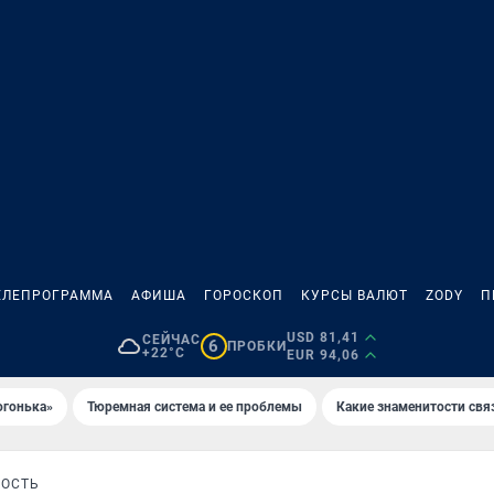
ЕЛЕПРОГРАММА
АФИША
ГОРОСКОП
КУРСЫ ВАЛЮТ
ZODY
П
USD 81,41
СЕЙЧАС
6
ПРОБКИ
+22°C
EUR 94,06
огонька»
Тюремная система и ее проблемы
Какие знаменитости свя
НОСТЬ