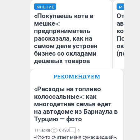
МНЕНИЕ
МНЕНИЕ
«Покупаешь кота в
От сус
мешке»:
автобу
предприниматель
кондиц
рассказала, как на
Почему
самом деле устроен
оказал
бизнес со складами
(почти 
дешевых товаров
РЕКОМЕНДУЕМ
Наталья Шорохова
Се
Открыла кофейную точку на
деньги соцразвития
«Расходы на топливо
колоссальные»: как
многодетная семья едет
на автодоме из Барнаула в
Турцию — фото
11 часов
6 490
4
«Кто-то считает меня сумасшедшей».