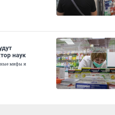
удут
тор наук
рные мифы и