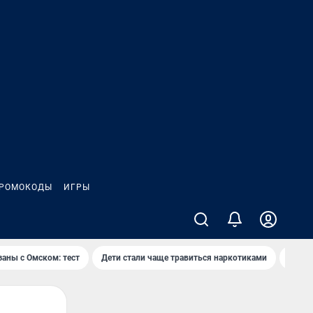
РОМОКОДЫ
ИГРЫ
заны с Омском: тест
Дети стали чаще травиться наркотиками
Появя