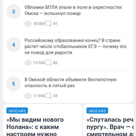
Обломки БПЛА упали в поле в окрестностях
3
Омска — вспыхнул пожар
18 004
41
Российскому образованию конец? В стране
4
растет число стобалльников ЕГЭ — почему это
не повод для радости
13 554
82
В Омской области объявили беспилотную
5
опасность в пятый раз
11 956
33
МНЕНИЕ
МНЕНИЕ
«Мы видим нового
«Спуталась речь
Нолана»: с каким
пургу». Врач — о
настроем нужно
смертельном ди