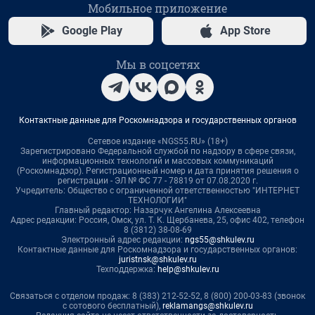
Мобильное приложение
Google Play
App Store
Мы в соцсетях
Контактные данные для Роскомнадзора и государственных органов
Сетевое издание «NGS55.RU» (18+)
Зарегистрировано Федеральной службой по надзору в сфере связи,
информационных технологий и массовых коммуникаций
(Роскомнадзор). Регистрационный номер и дата принятия решения о
регистрации - ЭЛ № ФС 77 - 78819 от 07.08.2020 г.
Учредитель: Общество с ограниченной ответственностью "ИНТЕРНЕТ
ТЕХНОЛОГИИ"
Главный редактор: Назарчук Ангелина Алексеевна
Адрес редакции: Россия, Омск, ул. Т. К. Щербанева, 25, офис 402, телефон
8 (3812) 38-08-69
Электронный адрес редакции:
ngs55@shkulev.ru
Контактные данные для Роскомнадзора и государственных органов:
juristnsk@shkulev.ru
Техподдержка:
help@shkulev.ru
Связаться с отделом продаж: 8 (383) 212-52-52, 8 (800) 200-03-83 (звонок
с сотового бесплатный),
reklamangs@shkulev.ru