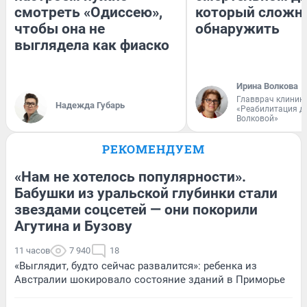
смотреть «Одиссею»,
который сложн
чтобы она не
обнаружить
выглядела как фиаско
Ирина Волкова
Главврач клиник
Надежда Губарь
«Реабилитация д
Волковой»
РЕКОМЕНДУЕМ
«Нам не хотелось популярности».
Бабушки из уральской глубинки стали
звездами соцсетей — они покорили
Агутина и Бузову
11 часов
7 940
18
«Выглядит, будто сейчас развалится»: ребенка из
Австралии шокировало состояние зданий в Приморье