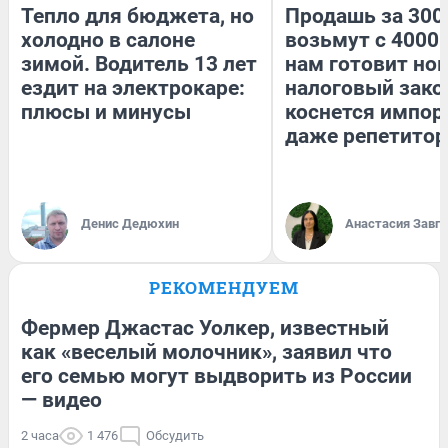
Тепло для бюджета, но
Продашь за 3000
холодно в салоне
возьмут с 4000.
зимой. Водитель 13 лет
нам готовит но
ездит на электрокаре:
налоговый зако
плюсы и минусы
коснется импор
даже репетитор
Денис Дедюхин
Анастасия Завг
РЕКОМЕНДУЕМ
Фермер Джастас Уолкер, известный
как «веселый молочник», заявил что
его семью могут выдворить из России
— видео
2 часа
1 476
Обсудить