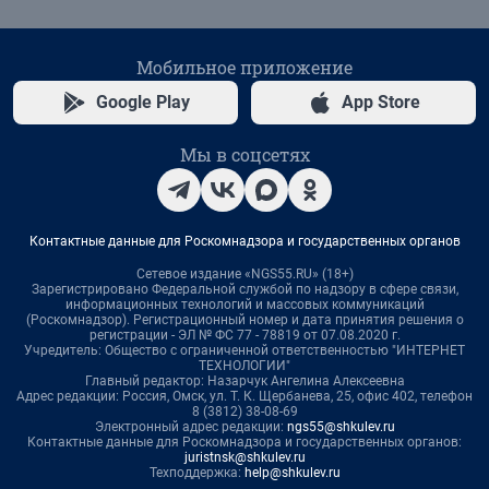
Мобильное приложение
Google Play
App Store
Мы в соцсетях
Контактные данные для Роскомнадзора и государственных органов
Сетевое издание «NGS55.RU» (18+)
Зарегистрировано Федеральной службой по надзору в сфере связи,
информационных технологий и массовых коммуникаций
(Роскомнадзор). Регистрационный номер и дата принятия решения о
регистрации - ЭЛ № ФС 77 - 78819 от 07.08.2020 г.
Учредитель: Общество с ограниченной ответственностью "ИНТЕРНЕТ
ТЕХНОЛОГИИ"
Главный редактор: Назарчук Ангелина Алексеевна
Адрес редакции: Россия, Омск, ул. Т. К. Щербанева, 25, офис 402, телефон
8 (3812) 38-08-69
Электронный адрес редакции:
ngs55@shkulev.ru
Контактные данные для Роскомнадзора и государственных органов:
juristnsk@shkulev.ru
Техподдержка:
help@shkulev.ru