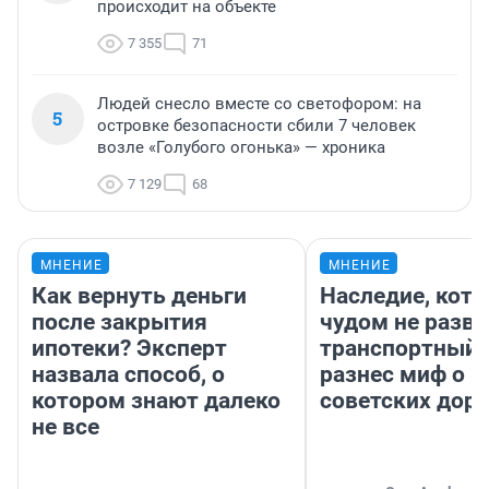
происходит на объекте
7 355
71
Людей снесло вместе со светофором: на
5
островке безопасности сбили 7 человек
возле «Голубого огонька» — хроника
7 129
68
МНЕНИЕ
МНЕНИЕ
Как вернуть деньги
Наследие, кото
после закрытия
чудом не разва
ипотеки? Эксперт
транспортный 
назвала способ, о
разнес миф о 
котором знают далеко
советских доро
не все