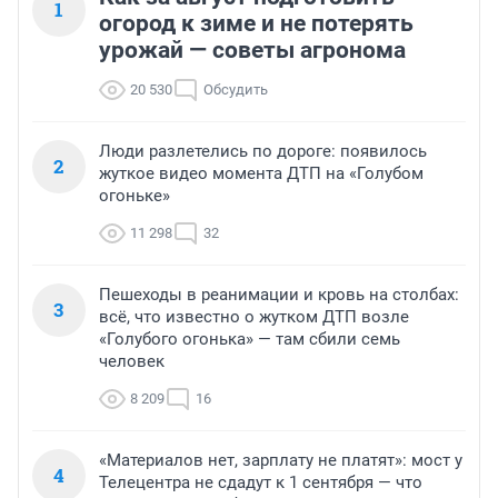
1
огород к зиме и не потерять
урожай — советы агронома
20 530
Обсудить
Люди разлетелись по дороге: появилось
2
жуткое видео момента ДТП на «Голубом
огоньке»
11 298
32
Пешеходы в реанимации и кровь на столбах:
3
всё, что известно о жутком ДТП возле
«Голубого огонька» — там сбили семь
человек
8 209
16
«Материалов нет, зарплату не платят»: мост у
4
Телецентра не сдадут к 1 сентября — что