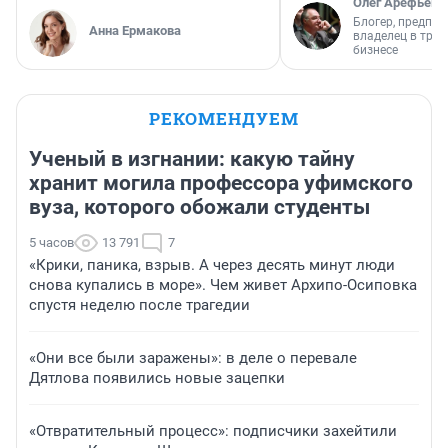
Олег Арефьев
Блогер, предпри
Анна Ермакова
владелец в тра
бизнесе
РЕКОМЕНДУЕМ
Ученый в изгнании: какую тайну
хранит могила профессора уфимского
вуза, которого обожали студенты
5 часов
13 791
7
«Крики, паника, взрыв. А через десять минут люди
снова купались в море». Чем живет Архипо-Осиповка
спустя неделю после трагедии
«Они все были заражены»: в деле о перевале
Дятлова появились новые зацепки
«Отвратительный процесс»: подписчики захейтили