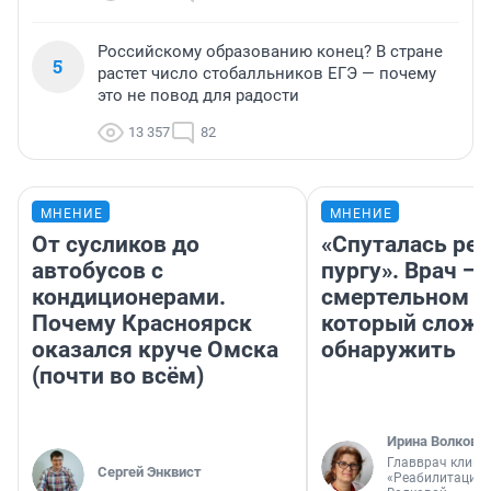
Российскому образованию конец? В стране
5
растет число стобалльников ЕГЭ — почему
это не повод для радости
13 357
82
МНЕНИЕ
МНЕНИЕ
От сусликов до
«Спуталась реч
автобусов с
пургу». Врач — 
кондиционерами.
смертельном д
Почему Красноярск
который слож
оказался круче Омска
обнаружить
(почти во всём)
Ирина Волкова
Главврач клини
Сергей Энквист
«Реабилитация 