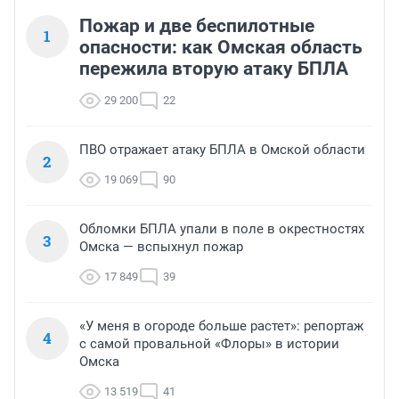
Пожар и две беспилотные
1
опасности: как Омская область
пережила вторую атаку БПЛА
29 200
22
ПВО отражает атаку БПЛА в Омской области
2
19 069
90
Обломки БПЛА упали в поле в окрестностях
3
Омска — вспыхнул пожар
17 849
39
«У меня в огороде больше растет»: репортаж
4
с самой провальной «Флоры» в истории
Омска
13 519
41