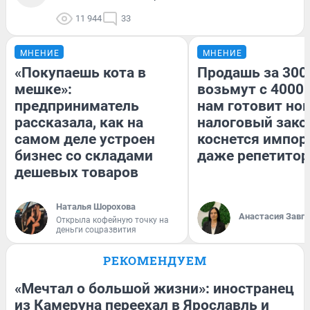
11 944
33
МНЕНИЕ
МНЕНИЕ
«Покупаешь кота в
Продашь за 3000
мешке»:
возьмут с 4000.
предприниматель
нам готовит но
рассказала, как на
налоговый зако
самом деле устроен
коснется импор
бизнес со складами
даже репетитор
дешевых товаров
Наталья Шорохова
Анастасия Завг
Открыла кофейную точку на
деньги соцразвития
РЕКОМЕНДУЕМ
«Мечтал о большой жизни»: иностранец
из Камеруна переехал в Ярославль и