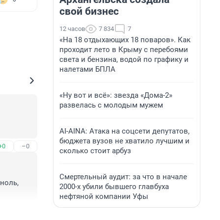
свой бизнес
12 часов
7 834
7
«На 18 отдыхающих 18 поваров». Как
проходит лето в Крыму с перебоями
света и бензина, водой по графику и
налетами БПЛА
«Ну вот и всё»: звезда «Дома-2»
развелась с молодым мужем
AI-AINA: Атака на соцсети депутатов,
бюджета вузов не хватило лучшим и
+0
–0
сколько стоит арбуз
Смертельный аудит: за что в начале
ноль, 
2000-х убили бывшего главбуха
нефтяной компании Уфы
+0
–0