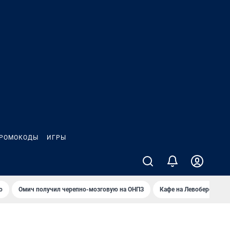
РОМОКОДЫ
ИГРЫ
о
Омич получил черепно-мозговую на ОНПЗ
Кафе на Левобережье в