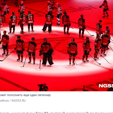
ожет пополнить еще один легионер
ийчук / NGS55.RU