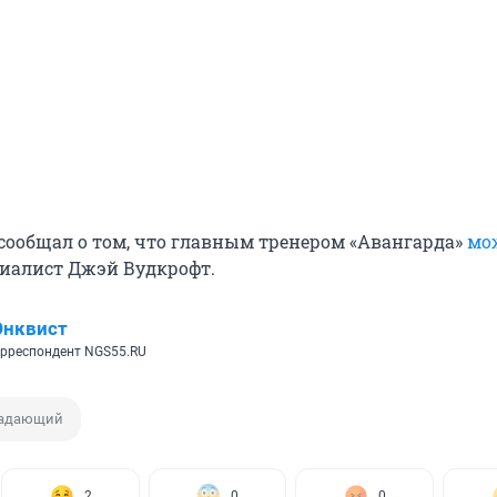
 сообщал о том, что главным тренером «Авангарда»
мо
иалист Джэй Вудкрофт.
Энквист
рреспондент NGS55.RU
адающий
2
0
0