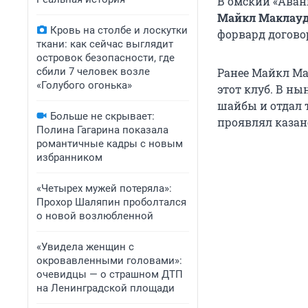
В омский «Аван
Майкл Маклау
Кровь на столбе и лоскутки
форвард догово
ткани: как сейчас выглядит
островок безопасности, где
сбили 7 человек возле
Ранее Майкл Ма
«Голубого огонька»
этот клуб. В ны
шайбы и отдал 
Больше не скрывает:
проявлял казан
Полина Гагарина показала
романтичные кадры с новым
избранником
«Четырех мужей потеряла»:
Прохор Шаляпин проболтался
о новой возлюбленной
«Увидела женщин с
окровавленными головами»:
очевидцы — о страшном ДТП
на Ленинградской площади