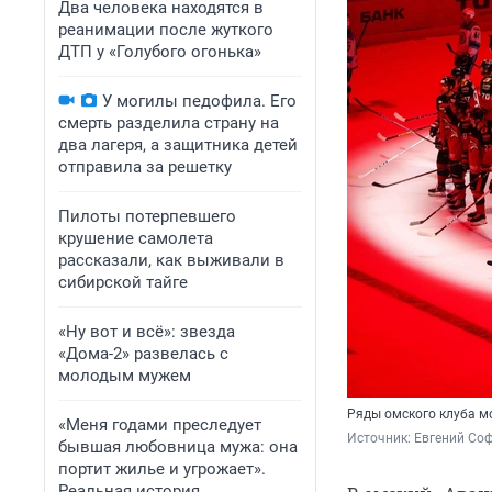
Два человека находятся в
реанимации после жуткого
ДТП у «Голубого огонька»
У могилы педофила. Его
смерть разделила страну на
два лагеря, а защитника детей
отправила за решетку
Пилоты потерпевшего
крушение самолета
рассказали, как выживали в
сибирской тайге
«Ну вот и всё»: звезда
«Дома-2» развелась с
молодым мужем
Ряды омского клуба м
«Меня годами преследует
Источник: 
Евгений Соф
бывшая любовница мужа: она
портит жилье и угрожает».
Реальная история