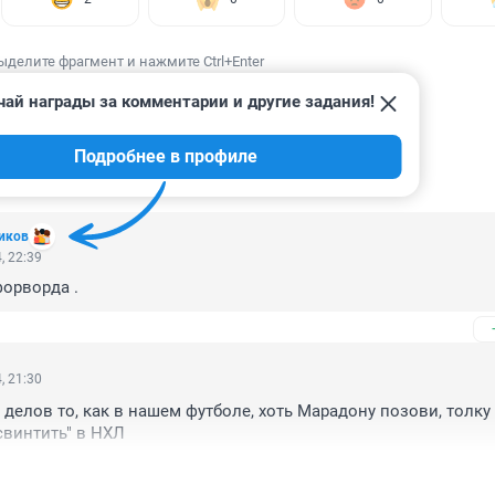
ыделите фрагмент и нажмите Ctrl+Enter
чай награды за комментарии и другие задания!
Подробнее в профиле
ИИ
11
иков
, 22:39
форворда .
, 21:30
 делов то, как в нашем футболе, хоть Марадону позови, толку 
свинтить" в НХЛ