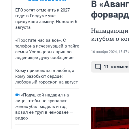
В «Аван
ЕГЭ хотят отменить к 2027
форвард
году: в Госдуме уже
придумали замену. Новости 6
августа
Нападающий
клубом о ко
«Простите нас за всё». С
телефона исчезнувшей в тайге
семьи Усольцевых пришло
16 ноября 2024, 15:47
леденящее душу сообщение
11
коммен
Кому признаются в любви, а
кому разобьют сердце:
любовный гороскоп на август
«Подушкой надавил на
лицо, чтобы не кричала»:
жених убил модель и год
возил ее труп в чемодане —
видео