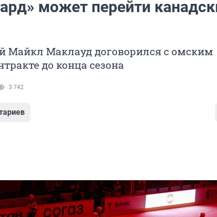
гард» может перейти канадск
 Майкл Маклауд договорился с омским
нтракте до конца сезона
3 742
тариев