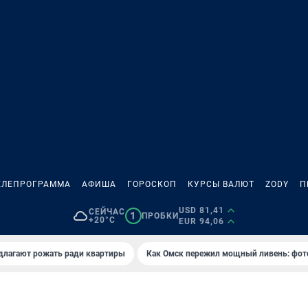
ЕЛЕПРОГРАММА
АФИША
ГОРОСКОП
КУРСЫ ВАЛЮТ
ZODY
П
USD 81,41
СЕЙЧАС
1
ПРОБКИ
+20°C
EUR 94,06
длагают рожать ради квартиры
Как Омск пережил мощный ливень: фот