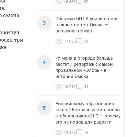
ий
18 866
90
я,
 сезона.
Обломки БПЛА упали в поле
3
в окрестностях Омска —
вспыхнул пожар
 покинул
росил три
17 635
39
кже
«У меня в огороде больше
4
растет»: репортаж с самой
провальной «Флоры» в
истории Омска
13 219
41
Российскому образованию
5
конец? В стране растет число
стобалльников ЕГЭ — почему
это не повод для радости
13 173
79