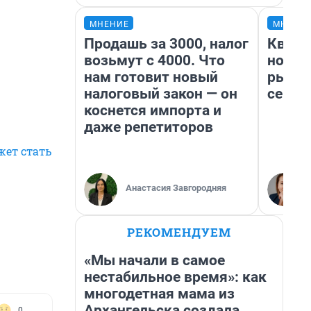
МНЕНИЕ
МНЕНИ
Продашь за 3000, налог
Кварт
возьмут с 4000. Что
но де
нам готовит новый
рынок
налоговый закон — он
сейча
коснется импорта и
даже репетиторов
жет стать
Анастасия Завгородняя
РЕКОМЕНДУЕМ
«Мы начали в самое
нестабильное время»: как
многодетная мама из
Архангельска создала
0