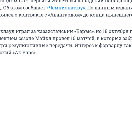
гард» может перейти 26-летний канадский нападающ
д
. Об этом сообщает
«Чемпионат.ру».
По данным издани
рился о контракте с «Авангардом» до конца нынешнего
клауд играл за казахстанский «Барыс», но 18 октября
нешнем сезоне Майкл провел 16 матчей, в которых заб
три результативные передачи. Интерес к форварду та
ский «Ак Барс».