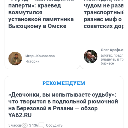
паперти»: краевед
чудом не разва
возмутился
транспортный 
установкой памятника
разнес миф о 
Высоцкому в Омске
советских доро
Олег Арефьев
Блогер, предпри
Игорь Коновалов
владелец в тра
Историк
бизнесе
РЕКОМЕНДУЕМ
«Девчонки, вы испытываете судьбу»:
что творится в подпольной рюмочной
на Березовой в Рязани — обзор
YA62.RU
5 часов
3 136
Обсудить