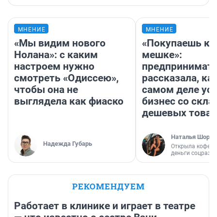
МНЕНИЕ
МНЕНИЕ
«Мы видим нового
«Покупаешь ко
Нолана»: с каким
мешке»:
настроем нужно
предпринимат
смотреть «Одиссею»,
рассказала, как
чтобы она не
самом деле ус
выглядела как фиаско
бизнес со скл
дешевых това
Наталья Шорох
Надежда Губарь
Открыла кофейн
деньги соцразв
РЕКОМЕНДУЕМ
Работает в клинике и играет в театре