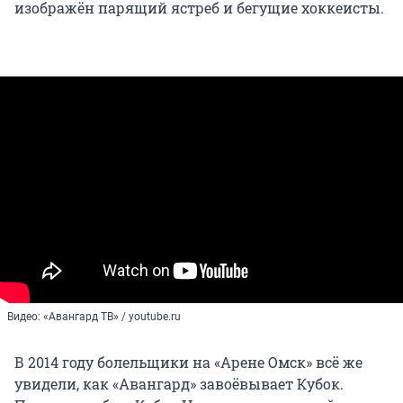
изображён парящий ястреб и бегущие хоккеисты.
Видео: «Авангард ТВ» / youtube.ru
В 2014 году болельщики на «Арене Омск» всё же
увидели, как «Авангард» завоёвывает Кубок.