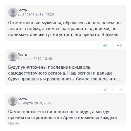
Гость
28 апреля 2019, 13:24
Ответственные мужчины, обращаюсь к вам, зачем вы 
лезите в пойму, зачем ее застраивать зданиями, не 
понимаю, они же тут не устоят, это чревато. Я думал и 
думаю что пойму и не только ее но и заболоченные 
+0
–0
части города Омска все же лучше озеленить 
хвойными и деревьями-насосасами-влаголюбимыми 
Гость
(как это делалось в Сочи нашими 
5 апреля 2019, 13:40
предшественниками в 1800-1900 года там тоже много 
Будут уничтожены последние символы 
было заболоченных пространств), разбив там парки, 
самодостаточного региона. Наш регион и дальше 
только не забывать финансировать омских 
будут продавать и разваливать. Самое главное, что 
садовников которые бы за этим всем следили бы, 
бы НПЗ коптил и травил людей, остальное не важно.
кронировали итд. Время идет деревья растут - 
+0
–0
красота. Зачем менять те стандарты и допуски по 
возведению зданий на грунтах, что бы озолотиться и 
Гость
28 марта 2019, 23:46
насрать на приобретателей этих якобы близких у 
водоемов пристижных квадратнных метров. Это 
Самое плохое что виновных не найдут, а между 
уловки от маркетинга - опасные игры. Не считаю 
прочим на строительство Арены вложился каждый 
правильным решение ни тогда ни сейчас строить в 
Омич.
Ледовые Дворцы, Хоккейные Академии в пойме, 