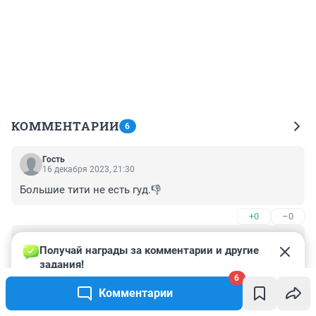
КОММЕНТАРИИ
6
Гость
16 декабря 2023, 21:30
Большие тити не есть гуд.👎
+0
–0
Гость
16 декабря 2023, 21:30
Получай награды за комментарии и другие 
задания!
У меня всю жизнь первый размер и мужчины без ума 
6
и сейчас.

Комментарии
Подробнее в профиле
Не Ася.