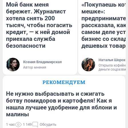
Мой банк меня
«Покупаешь кот
бережет. Журналист
мешке»:
хотела снять 200
предпринимате
тысяч, чтобы погасить
рассказала, как
кредит, — к ней домой
самом деле уст
приехала служба
бизнес со скла
безопасности
дешевых товар
Наталья Шорохо
Ксения Владимирская
Открыла кофейну
Автор мнения
деньги соцразви
РЕКОМЕНДУЕМ
Не нужно выбрасывать и сжигать
ботву помидоров и картофеля! Как я
нашла лучшее удобрение для яблони и
малины
1 час
1 149
Обсудить