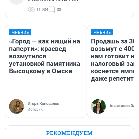
11 934
33
МНЕНИЕ
МНЕНИЕ
«Город — как нищий на
Продашь за 300
паперти»: краевед
возьмут с 4000
возмутился
нам готовит н
установкой памятника
налоговый зако
Высоцкому в Омске
коснется импор
даже репетито
Игорь Коновалов
Анастасия Зав
Историк
РЕКОМЕНДУЕМ