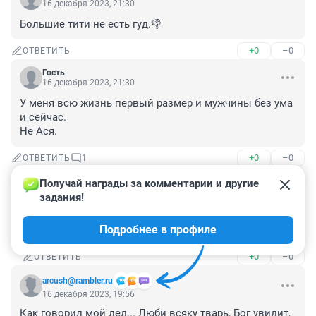
16 декабря 2023, 21:30
Большие тити не есть гуд.👎
+0
–0
ОТВЕТИТЬ
Гость
16 декабря 2023, 21:30
У меня всю жизнь первый размер и мужчины без ума 
и сейчас.

Не Ася.
+0
–0
ОТВЕТИТЬ
1
Получай награды за комментарии и другие 
Гость
16 декабря 2023, 22:14
задания!
Элочка, нам не интересна информация о ваших 
Подробнее в профиле
размерах. Не стоит писать под чужим ником
+0
–0
ОТВЕТИТЬ
arcush@rambler.ru
16 декабря 2023, 19:56
Как говорил мой дед... Люби всяку тварь, Бог увидит, 