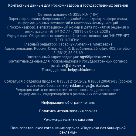
Контактные данные для Роскомнадзора и государственных органов
Сетевое издание «NGS55.RU» (18+)
Зарегистрировано Федеральной службой по надзору в сфере связи,
информационных технологий и массовых коммуникаций
(Роскомнадзор). Регистрационный номер и дата принятия решения о
регистрации - ЭЛ № ФС 77 - 78819 от 07.08.2020 г.
Учредитель: Общество с ограниченной ответственностью "ИНТЕРНЕТ
ТЕХНОЛОГИИ"
Главный редактор: Назарчук Ангелина Алексеевна
Адрес редакции: Россия, Омск, ул. Т. К. Щербанева, 25, офис 402, телефон
8 (3812) 38-08-69
Электронный адрес редакции:
ngs55@shkulev.ru
Контактные данные для Роскомнадзора и государственных органов:
juristnsk@shkulev.ru
Техподдержка:
help@shkulev.ru
Связаться с отделом продаж: 8 (383) 212-52-52, 8 (800) 200-03-83 (звонок
с сотового бесплатный),
reklamangs@shkulev.ru
Редакция сайта не несет ответственности за достоверность
информации, содержащейся в рекламных объявлениях.
Информация об ограничениях
Политика использования cookies
Рекомендательные системы
Пользовательское соглашение сервиса «Подписка без баннерной
рекламы»