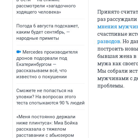
рассмотрели «загадочного
Принято считат
ходящего человека»
раз рассуждали 
Погода 6 августа подскажет,
мнения мужчин 
каким будет сентябрь, —
счастливые ист
народные приметы
разводов
. Но д
построить новые
Mercedes производителя
бывшая жена в 
дронов подорвали под
мужа как своего
Екатеринбургом —
Мы собрали ист
рассказываем всё, что
известно о покушении
мужчинами с де
проблемы.
Сможете не попасться на
уловки? На вопросах этого
теста спотыкаются 90 % людей
«Меня постоянно держали
ниже плинтуса»: Миа Бойка
рассказала о тяжелом
расставании с абьюзером