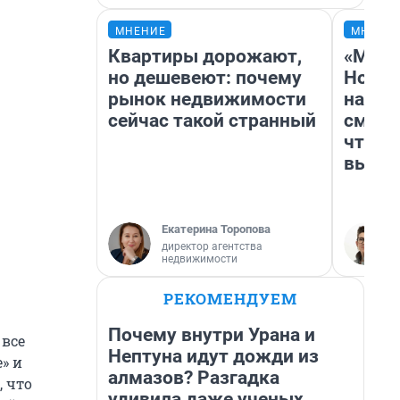
МНЕНИЕ
МНЕНИ
Квартиры дорожают,
«Мы в
но дешевеют: почему
Нолан
рынок недвижимости
настр
сейчас такой странный
смотр
чтобы
выгля
Екатерина Торопова
директор агентства
недвижимости
РЕКОМЕНДУЕМ
Почему внутри Урана и
 все
Нептуна идут дожди из
» и
алмазов? Разгадка
, что
удивила даже ученых