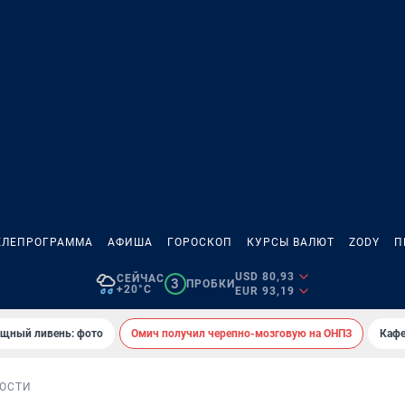
ЕЛЕПРОГРАММА
АФИША
ГОРОСКОП
КУРСЫ ВАЛЮТ
ZODY
П
USD 80,93
СЕЙЧАС
3
ПРОБКИ
+20°C
EUR 93,19
ощный ливень: фото
Омич получил черепно-мозговую на ОНПЗ
Кафе
ОСТИ