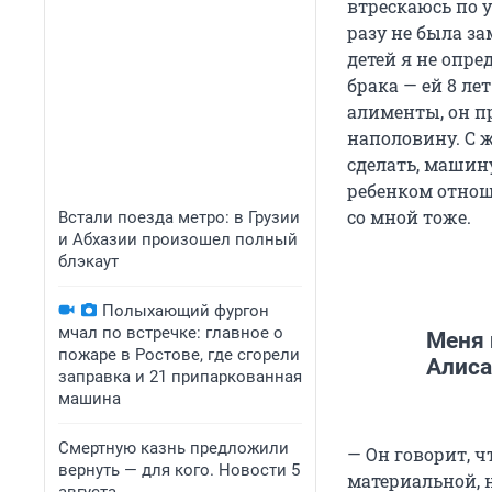
втрескаюсь по у
разу не была за
детей я не опре
брака — ей 8 ле
алименты, он п
наполовину. С 
сделать, машину
ребенком отноше
со мной тоже.
Встали поезда метро: в Грузии
и Абхазии произошел полный
блэкаут
Полыхающий фургон
мчал по встречке: главное о
Меня 
пожаре в Ростове, где сгорели
Алиса
заправка и 21 припаркованная
машина
Смертную казнь предложили
— Он говорит, ч
вернуть — для кого. Новости 5
материальной, 