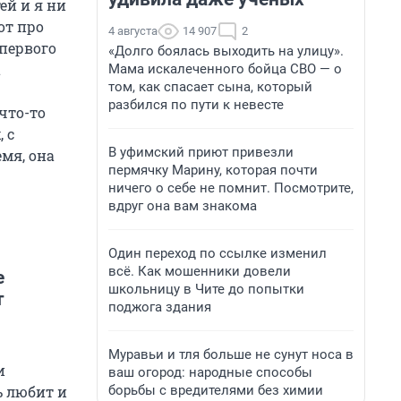
ей и я ни
от про
4 августа
14 907
2
 первого
«Долго боялась выходить на улицу».
а
Мама искалеченного бойца СВО — о
том, как спасает сына, который
разбился по пути к невесте
что-то
 с
В уфимский приют привезли
мя, она
пермячку Марину, которая почти
ничего о себе не помнит. Посмотрите,
вдруг она вам знакома
Один переход по ссылке изменил
всё. Как мошенники довели
е
школьницу в Чите до попытки
т
поджога здания
Муравьи и тля больше не сунут носа в
и
ваш огород: народные способы
борьбы с вредителями без химии
ь любит и