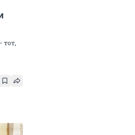
и
 тот,