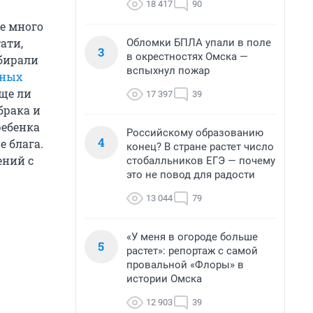
18 417
90
е много
ати,
Обломки БПЛА упали в поле
3
в окрестностях Омска —
обирали
вспыхнул пожар
жных
още ли
17 397
39
брака и
ребенка
Российскому образованию
4
е блага.
конец? В стране растет число
ений с
стобалльников ЕГЭ — почему
это не повод для радости
13 044
79
«У меня в огороде больше
5
растет»: репортаж с самой
провальной «Флоры» в
истории Омска
12 903
39