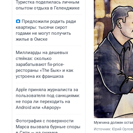
Туристка поделилась личным
опытом отдыха в Геленджике
Предложили родить ради
квартиры: тысячи сирот
годами не могут получить
жилье в Омске
Миллиарды на дешевых
стейках: сколько
зарабатывают fix-price-
рестораны «The Бык» и как
устроена их франшиза
Apple приняла журналиста за
пользователя под санкциями:
не пора ли переходить на
Android или «Аврору»
Фотография с поверхности
Мужчина должен оста
Марса вызвала бурные споры
Источник: 
Юрий Орлов 
в Сети — на снимке