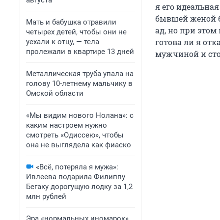
августа
я его идеальна
бывшей женой б
Мать и бабушка отравили
ад, но при этом
четырех детей, чтобы они не
готова ли я от
уехали к отцу, — тела
пролежали в квартире 13 дней
мужчиной и стои
Металлическая труба упала на
голову 10-летнему мальчику в
Омской области
«Мы видим нового Нолана»: с
каким настроем нужно
смотреть «Одиссею», чтобы
она не выглядела как фиаско
«Всё, потеряла я мужа»:
Ивлеева подарила Филиппу
Бегаку дорогущую лодку за 1,2
млн рублей
Эра «нормальных иномарок»