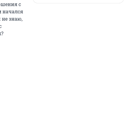
ошения с
м начался
 не знаю,
с
х?