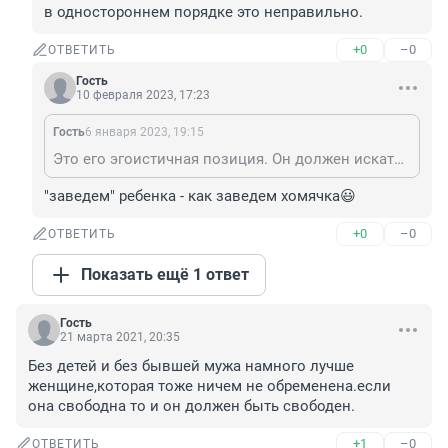
в одностороннем порядке это неправильно.
+0
–0
ОТВЕТИТЬ
Гость
10 февраля 2023, 17:23
Гость
6 января 2023, 19:15
Это его эгоистичная позиция. Он должен искать с Вами компромисс, если хочет гармоничных отношений. Например, заведем ребенка, но одного сейчас, потому что больше не потянуть, например. Но лишать любимую женщину возможности родить в одностороннем порядке это неправильно.
"заведем" ребенка - как заведем хомячка😃
+0
–0
ОТВЕТИТЬ
Показать ещё 1 ответ
Гость
21 марта 2021, 20:35
Без детей и без бывшей мужа намного лучше 
женщине,которая тоже ничем не обременена.если 
она свободна то и он должен быть свободен.
+1
–0
ОТВЕТИТЬ