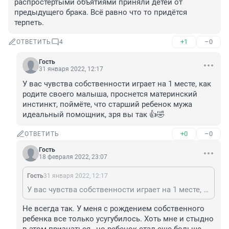
распростертыми объятиями приняли детей от 
предыдущего брака. Всё равно что то придётся 
терпеть.
+1
–0
ОТВЕТИТЬ
4
Гость
31 января 2022, 12:17
У вас чувства собственности играет на 1 месте, как 
родите своего малыша, проснется материнский 
инстинкт, поймёте, что старший ребенок мужа 
идеальный помощник, зря вы так 👍🤣
+0
–0
ОТВЕТИТЬ
Гость
18 февраля 2022, 23:07
Гость
31 января 2022, 12:17
У вас чувства собственности играет на 1 месте, как родите своего малыша, проснется материнский инстинкт, поймёте, что старший ребенок мужа идеальный помощник, зря вы так 👍🤣
Не всегда так. У меня с рождением собственного 
ребенка все только усугубилось. Хоть мне и стыдно 