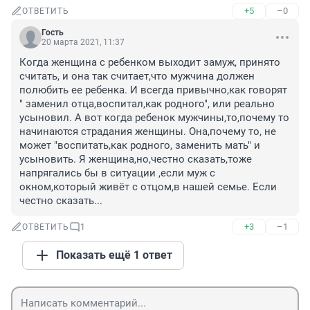
+5
–0
ОТВЕТИТЬ
Гость
20 марта 2021, 11:37
Когда женщина с ребенком выходит замуж, принято 
считать, и она так считает,что мужчина должен 
полюбить ее ребенка. И всегда привычно,как говорят 
" заменил отца,воспитал,как родного", или реально 
усыновил. А вот когда ребенок мужчины,то,почему то 
начинаются страдания женщины. Она,почему то, не 
может "воспитать,как родного, заменить мать" и 
усыновить. Я женщина,но,честно сказать,тоже 
напрягались бы в ситуации ,если муж с 
окном,который живёт с отцом,в нашей семье. Если 
честно сказать...
+3
–1
ОТВЕТИТЬ
1
Показать ещё 1 ответ