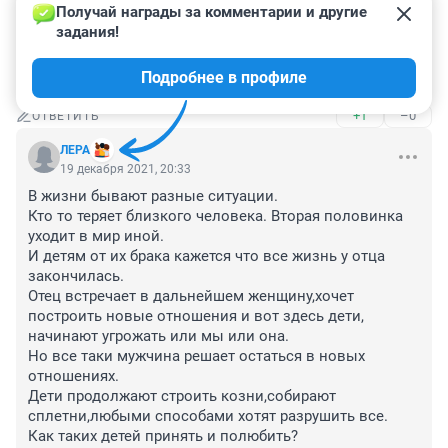
Получай награды за комментарии и другие 
Вот что доллар животворящий делает!

задания!
 Если кто ещё не развелся, не разводитесь с первыми 
супругами, наладьте отношения. Как-то же вы 
Подробнее в профиле
женились.
+1
–0
ОТВЕТИТЬ
ЛЕРА
19 декабря 2021, 20:33
В жизни бывают разные ситуации.

Кто то теряет близкого человека. Вторая половинка 
уходит в мир иной.

И детям от их брака кажется что все жизнь у отца 
закончилась.

Отец встречает в дальнейшем женщину,хочет 
построить новые отношения и вот здесь дети, 
начинают угрожать или мы или она.

Но все таки мужчина решает остаться в новых 
отношениях.

Дети продолжают строить козни,собирают 
сплетни,любыми способами хотят разрушить все.

Как таких детей принять и полюбить?
