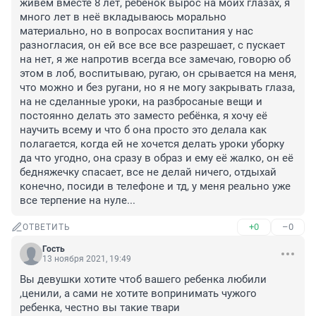
живём вместе 8 лет, ребёнок вырос на моих глазах, я 
много лет в неё вкладываюсь морально 
материально, но в вопросах воспитания у нас 
разногласия, он ей все все все разрешает, с пускает 
на нет, я же напротив всегда все замечаю, говорю об 
этом в лоб, воспитываю, ругаю, он срывается на меня, 
что можно и без ругани, но я не могу закрывать глаза, 
на не сделанные уроки, на разбросаные вещи и 
постоянно делать это заместо ребёнка, я хочу её 
научить всему и что б она просто это делала как 
полагается, когда ей не хочется делать уроки уборку 
да что угодно, она сразу в образ и ему её жалко, он её 
бедняжечку спасает, все не делай ничего, отдыхай 
конечно, посиди в телефоне и тд, у меня реально уже 
все терпение на нуле...
+0
–0
ОТВЕТИТЬ
Гость
13 ноября 2021, 19:49
Вы девушки хотите чтоб вашего ребенка любили 
,ценили, а сами не хотите вопринимать чужого 
ребенка, честно вы такие твари