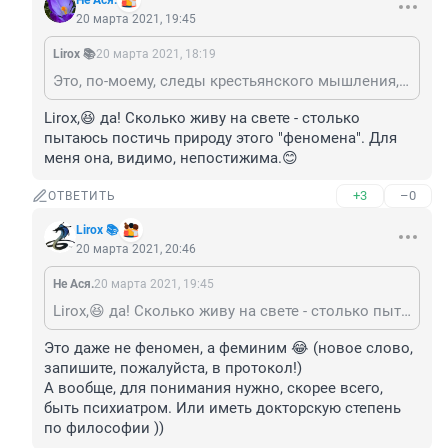
Не Ася.
20 марта 2021, 19:45
Lirox 📚
20 марта 2021, 18:19
Это, по-моему, следы крестьянского мышления, возведённые в квадрат феминизма )) Слышала от некоторых дам из этой серии фразу, что «мои деньги - это мои деньги, а твои - НАШИ!», только тут инверсия, где «твои дети - это твои дети, а мои - наши» 😁
Lirox,😆 да! Сколько живу на свете - столько 
пытаюсь постичь природу этого "феномена". Для 
меня она, видимо, непостижима.😊
+3
–0
ОТВЕТИТЬ
Lirox 📚
20 марта 2021, 20:46
Не Ася.
20 марта 2021, 19:45
Lirox,😆 да! Сколько живу на свете - столько пытаюсь постичь природу этого "феномена". Для меня она, видимо, непостижима.😊
Это даже не феномен, а феминим 😂 (новое слово, 
запишите, пожалуйста, в протокол!)

А вообще, для понимания нужно, скорее всего, 
быть психиатром. Или иметь докторскую степень 
по философии ))