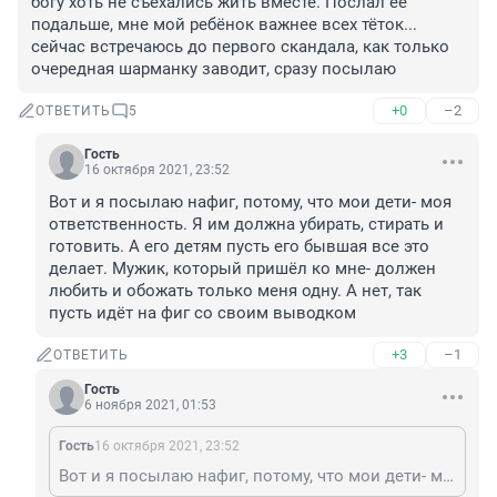
богу хоть не съехались жить вместе. Послал её 
подальше, мне мой ребёнок важнее всех тёток... 
сейчас встречаюсь до первого скандала, как только 
очередная шарманку заводит, сразу посылаю
+0
–2
ОТВЕТИТЬ
5
Гость
16 октября 2021, 23:52
Вот и я посылаю нафиг, потому, что мои дети- моя 
ответственность. Я им должна убирать, стирать и 
готовить. А его детям пусть его бывшая все это 
делает. Мужик, который пришёл ко мне- должен 
любить и обожать только меня одну. А нет, так 
пусть идёт на фиг со своим выводком
+3
–1
ОТВЕТИТЬ
Гость
6 ноября 2021, 01:53
Гость
16 октября 2021, 23:52
Вот и я посылаю нафиг, потому, что мои дети- моя ответственность. Я им должна убирать, стирать и готовить. А его детям пусть его бывшая все это делает. Мужик, который пришёл ко мне- должен любить и обожать только меня одну. А нет, так пусть идёт на фиг со своим выводком