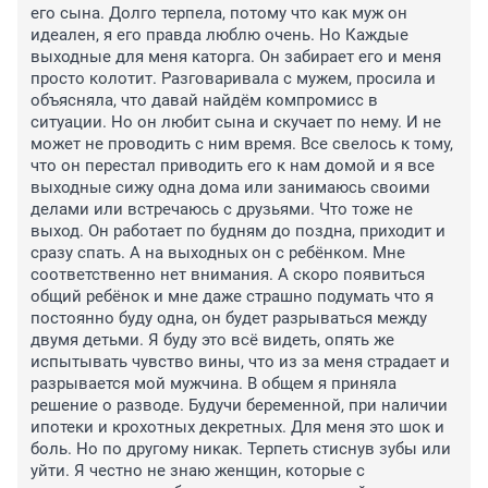
его сына. Долго терпела, потому что как муж он 
идеален, я его правда люблю очень. Но Каждые 
выходные для меня каторга. Он забирает его и меня 
просто колотит. Разговаривала с мужем, просила и 
объясняла, что давай найдём компромисс в 
ситуации. Но он любит сына и скучает по нему. И не 
может не проводить с ним время. Все свелось к тому, 
что он перестал приводить его к нам домой и я все 
выходные сижу одна дома или занимаюсь своими 
делами или встречаюсь с друзьями. Что тоже не 
выход. Он работает по будням до поздна, приходит и 
сразу спать. А на выходных он с ребёнком. Мне 
соответственно нет внимания. А скоро появиться 
общий ребёнок и мне даже страшно подумать что я 
постоянно буду одна, он будет разрываться между 
двумя детьми. Я буду это всё видеть, опять же 
испытывать чувство вины, что из за меня страдает и 
разрывается мой мужчина. В общем я приняла 
решение о разводе. Будучи беременной, при наличии 
ипотеки и крохотных декретных. Для меня это шок и 
боль. Но по другому никак. Терпеть стиснув зубы или 
уйти. Я честно не знаю женщин, которые с 