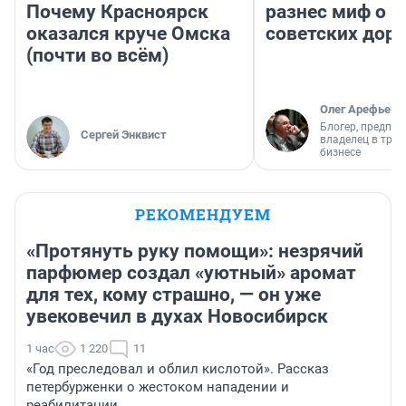
Почему Красноярск
разнес миф о 
оказался круче Омска
советских доро
(почти во всём)
Олег Арефьев
Блогер, предпри
Сергей Энквист
владелец в тра
бизнесе
РЕКОМЕНДУЕМ
«Протянуть руку помощи»: незрячий
парфюмер создал «уютный» аромат
для тех, кому страшно, — он уже
увековечил в духах Новосибирск
1 час
1 220
11
«Год преследовал и облил кислотой». Рассказ
петербурженки о жестоком нападении и
реабилитации