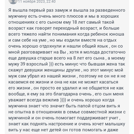
11 ноября 2023, 22:40
Я вышла первый раз замуж и вышла за разведенного 
мужчину есть очень много плюсов и мы в хороших 
отношениях с его сыном ему 18 лет самый такой 
возраст как говорят переходный возраст, и больше 
всего тяжело найти понимания когда ребенок юноша 
и сам себе на уме , но мы ездили вместе на отдых 
очень хорошо отдохнули и нашли общий язык , он со 
мной разговаривает на Вы , хотя я молода достаточно 
еще девушка старше всего на 8 лет его сына , а моему 
мужу 39 взрослый ))) есть минус что бывшая жена так 
скажут девушки женщины другие , но этот минус мой 
муж сам убрал из нашей жизни , поэтому не он не я не 
касаемся ее жизни и она не как не может касаться 
его жизни , он просто ее удалил и не общается не как 
вообще, я ему за это благодарна очень , его сын меня 
уважает всегда вежлив )))) и очень хорошо когда 
мужчина знает что значит быть папой отцом вить я 
не опытна в отношениях в семье совместной жизни с 
мужчиной и он очень помогает поддерживает учит , 
знает как поднять настроение и очень хочет малышку 
вить у нас еще нет детей он готов помогать и даже 