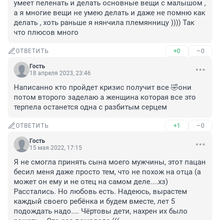
умеет пеленать и делать основные вещи с малышом , 
а я многие вещи не умею делать и даже не помню как 
делать , хоть раньше я нянчила племянницу )))) Так 
что плюсов много
+0
–0
ОТВЕТИТЬ
Гость
18 апреля 2023, 23:46
Написанно кто пройдет кризис получит все 🤣они 
потом второго заделаю а женщина которая все это 
терпела останется одна с разбитым серцем
+1
–0
ОТВЕТИТЬ
Гость
15 мая 2022, 17:15
Я не смогла принять сына моего мужчины, этот пацан 
бесил меня даже просто тем, что не похож на отца (а 
может он ему и не отец на самом деле....хз) 
Расстались. Но любовь есть. Надеюсь, вырастем 
каждый своего ребёнка и будем вместе, лет 5 
подождать надо.... Чёртовы дети, нахрен их было 