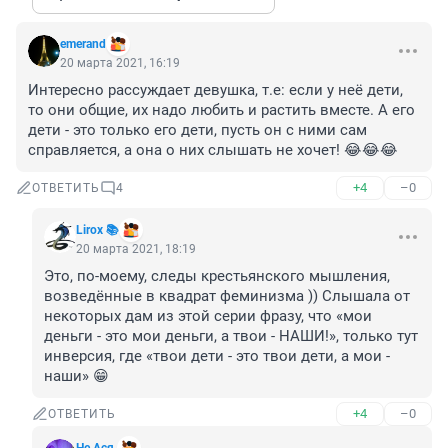
emerand
20 марта 2021, 16:19
Интересно рассуждает девушка, т.е: если у неё дети, 
то они общие, их надо любить и растить вместе. А его 
дети - это только его дети, пусть он с ними сам 
справляется, а она о них слышать не хочет! 😂😂😂
+4
–0
ОТВЕТИТЬ
4
Lirox 📚
20 марта 2021, 18:19
Это, по-моему, следы крестьянского мышления, 
возведённые в квадрат феминизма )) Слышала от 
некоторых дам из этой серии фразу, что «мои 
деньги - это мои деньги, а твои - НАШИ!», только тут 
инверсия, где «твои дети - это твои дети, а мои - 
наши» 😁
+4
–0
ОТВЕТИТЬ